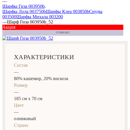
—
Шарфы Гиза 003950b
Шарфы Лола 003750b
Шарфы Клеа 003850b
Снуды
003500
Шарфы Михала 003200
—
Шарф Гиза 003950b_52
Акция
СУПЕР ХИТ
ХАРАКТЕРИСТИКИ
Состав
—
80% кашемир, 20% вискоза
Размер
—
185 см x 70 см
Цвет
—
оливковый
Страна