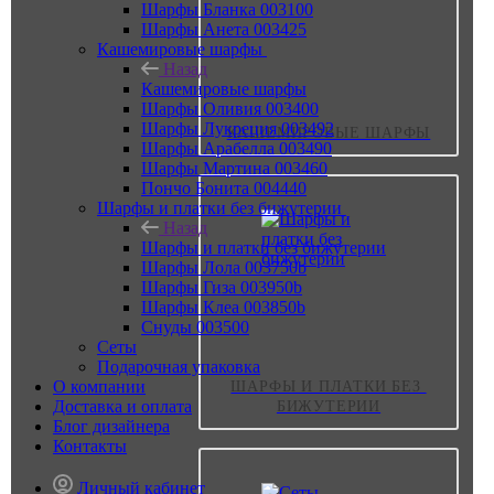
Шарфы Бланка 003100
Шарфы Анета 003425
Кашемировые шарфы
Назад
Кашемировые шарфы
Шарфы Оливия 003400
Шарфы Лукреция 003492
КАШЕМИРОВЫЕ ШАРФЫ
Шарфы Арабелла 003490
Шарфы Мартина 003460
Пончо Бонита 004440
Шарфы и платки без бижутерии
Назад
Шарфы и платки без бижутерии
Шарфы Лола 003750b
Шарфы Гиза 003950b
Шарфы Клеа 003850b
Снуды 003500
Сеты
Подарочная упаковка
О компании
ШАРФЫ И ПЛАТКИ БЕЗ 
Доставка и оплата
БИЖУТЕРИИ
Блог дизайнера
Контакты
Личный кабинет