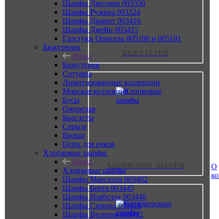
Шарфы Джолана 003350
Шарфы Ружена 003324
Шарфы Джанет 003416
Шарфы Джейн 003415
Галстуки Орнелла 005100 и 005101
Бижутерия
БИЖУТЕРИЯ
Назад
Бижутерия
Сотуары
Лимитированные коллекции
Морская коллекция
Бусы
Ожерелья
Браслеты
Серьги
Броши
Цепи для очков
Хлопковые шарфы
Назад
ХЛОПКОВЫЕ ШАРФЫ
О
Хлопковые шарфы
к
Шарфы Марселла 003402
Шарфы Берта 003445
Шарфы Изабелла 003440
Шарфы Симона 003110
Шарфы Весения 003412