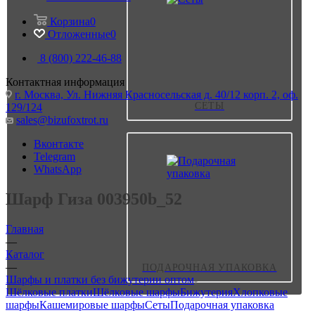
Корзина
0
Отложенные
0
8 (800) 222-46-88
Контактная информация
г. Москва, Ул. Нижняя Красносельская д. 40/12 корп. 2, оф.
СЕТЫ
129/124
sales@bizufoxtrot.ru
Вконтакте
Telegram
WhatsApp
Шарф Гиза 003950b_52
Главная
—
Каталог
—
ПОДАРОЧНАЯ УПАКОВКА
Шарфы и платки без бижутерии оптом
Шёлковые платки
Шёлковые шарфы
Бижутерия
Хлопковые
шарфы
Кашемировые шарфы
Сеты
Подарочная упаковка