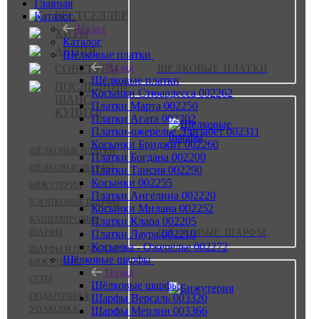
Главная
БЕСТСЕЛЛЕР
Каталог
Назад
ХИТЫ
Каталог
АКЦИЯ
Шёлковые платки
Назад
СОВЕТУЕМ
ШЁЛКОВЫЕ ПЛАТКИ
Шёлковые платки
ПОСЛЕДНИЙ
Косынки Стюардесса 002262
ШАНС
Платки Марта 002250
КУПИТЬ
Платки Агата 002302
Платки-ожерелье Элизабет 002311
Косынки Бриджит 002260
ШЁЛКОВЫЕ ПЛАТКИ
Платки Богдана 002200
ШЁЛКОВЫЕ ШАРФЫ
Платки Таисия 002290
Косынки 002255
БИЖУТЕРИЯ
Платки Ангелина 002220
ХЛОПКОВЫЕ ШАРФЫ
Косынки Милана 002252
КАШЕМИРОВЫЕ
Платки Клара 002205
ШАРФЫ
ШЁЛКОВЫЕ ШАРФЫ
Платки Лаура 002210
Косынка - Ожерелье 002272
ШАРФЫ И ПЛАТКИ БЕЗ
Шёлковые шарфы
БИЖУТЕРИИ
Назад
СЕТЫ
Шёлковые шарфы
ПОДАРОЧНАЯ
Шарфы Версаль 003320
УПАКОВКА
Шарфы Мерлин 003366