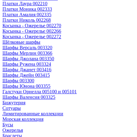
Платки Лаура 002210
Платки Моника 002333
Платки Амалия 002335
Платки Николь 002268
Косынка - Ожерелье 002270
Косынка - Ожерелье 002266
Косынка - Ожерелье 002272
Шёлковые шарфы
Шарфы Версаль 003320
Шарфы Мерлин 003366
Шарфы Джолана 003350
Шарфы Ружена 003324
Шарфы Джанет 003416
Шарфы Джейн 003415
Шарфы 003300
Шарфы Юнона 003355
Галстуки Орнелла 005100 и 005101
Шарфы Валенсия 003325
Бижутерия
Сотуары
Лимитированные коллекции
Морская коллекция
Бусы
Ожерелья
Браслеты