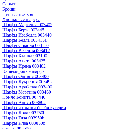
Серьги
Броши
Цепи для очков
Хлопковые шарфы
Шарфы Марселла 003402
Шарфы Берта 003445
Шарфы Изабелла 003440
Шарфы Белла 003415a
Шарфы Симона 003110
Шарфы Весения 003412
Шарфы Бланка 003100
Шарфы Анета 003425
Шарфы Ирена 003482
Кашемировые шарфы
Шарфы Оливия 003400
Шарфы Лукреция 003492
Шарфы Арабелла 003490
Шарфы Мартина 003460
Пончо Бонита 004440
Шарфы Алиса 003892
Шарфы и платки без бижутерии
Шарфы Лола 003750b
Шарфы Гиза 003950b
Шарфы Клеа 003850b
Снуды 003500