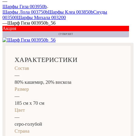
—
Шарфы Гиза 003950b
Шарфы Лола 003750b
Шарфы Клеа 003850b
Снуды
003500
Шарфы Михала 003200
—
Шарф Гиза 003950b_56
Акция
СУПЕР ХИТ
ХАРАКТЕРИСТИКИ
Состав
—
80% кашемир, 20% вискоза
Размер
—
185 см x 70 см
Цвет
—
серо-голубой
Страна