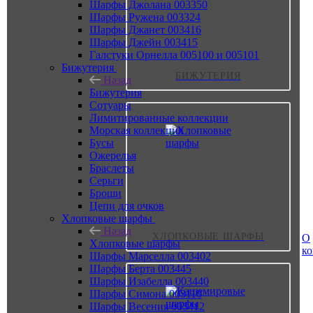
Шарфы Джолана 003350
Шарфы Ружена 003324
Шарфы Джанет 003416
Шарфы Джейн 003415
Галстуки Орнелла 005100 и 005101
Бижутерия
БИЖУТЕРИЯ
Назад
Бижутерия
Сотуары
Лимитированные коллекции
Морская коллекция
Бусы
Ожерелья
Браслеты
Серьги
Броши
Цепи для очков
Хлопковые шарфы
Назад
ХЛОПКОВЫЕ ШАРФЫ
О
Хлопковые шарфы
к
Шарфы Марселла 003402
Шарфы Берта 003445
Шарфы Изабелла 003440
Шарфы Симона 003110
Шарфы Весения 003412