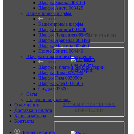
Шарфы Бланка 003100
Шарфы Анета 003425
Кашемировые шарфы
Назад
Кашемировые шарфы
Шарфы Оливия 003400
Шарфы Лукреция 003492
КАШЕМИРОВЫЕ ШАРФЫ
Шарфы Арабелла 003490
Шарфы Мартина 003460
Пончо Бонита 004440
Шарфы и платки без бижутерии
Назад
Шарфы и платки без бижутерии
Шарфы Лола 003750b
Шарфы Гиза 003950b
Шарфы Клеа 003850b
Снуды 003500
Сеты
Подарочная упаковка
О компании
ШАРФЫ И ПЛАТКИ БЕЗ 
Доставка и оплата
БИЖУТЕРИИ
Блог дизайнера
Контакты
Личный кабинет