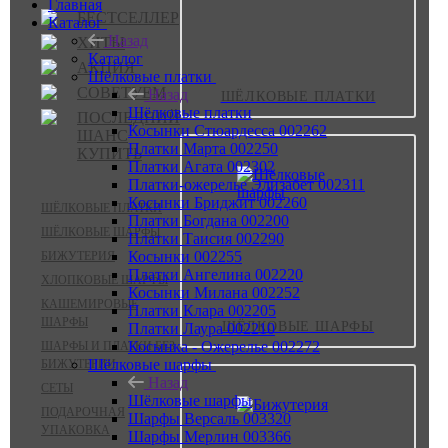
Главная
БЕСТСЕЛЛЕР
Каталог
Назад
ХИТЫ
Каталог
АКЦИЯ
Шёлковые платки
СОВЕТУЕМ
Назад
ШЁЛКОВЫЕ ПЛАТКИ
Шёлковые платки
ПОСЛЕДНИЙ
Косынки Стюардесса 002262
ШАНС
Платки Марта 002250
КУПИТЬ
Платки Агата 002302
Платки-ожерелье Элизабет 002311
Косынки Бриджит 002260
ШЁЛКОВЫЕ ПЛАТКИ
Платки Богдана 002200
ШЁЛКОВЫЕ ШАРФЫ
Платки Таисия 002290
Косынки 002255
БИЖУТЕРИЯ
Платки Ангелина 002220
ХЛОПКОВЫЕ ШАРФЫ
Косынки Милана 002252
КАШЕМИРОВЫЕ
Платки Клара 002205
ШАРФЫ
ШЁЛКОВЫЕ ШАРФЫ
Платки Лаура 002210
Косынка - Ожерелье 002272
ШАРФЫ И ПЛАТКИ БЕЗ
Шёлковые шарфы
БИЖУТЕРИИ
Назад
СЕТЫ
Шёлковые шарфы
ПОДАРОЧНАЯ
Шарфы Версаль 003320
УПАКОВКА
Шарфы Мерлин 003366