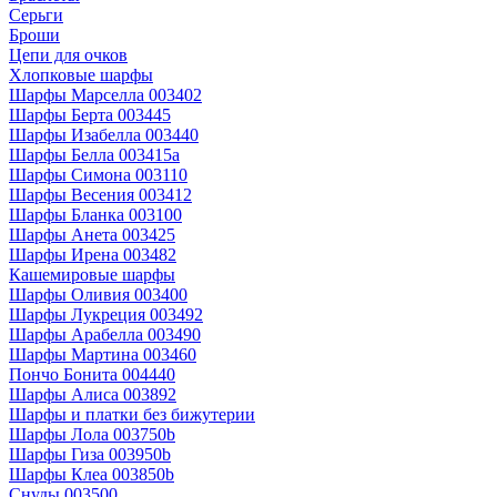
Серьги
Броши
Цепи для очков
Хлопковые шарфы
Шарфы Марселла 003402
Шарфы Берта 003445
Шарфы Изабелла 003440
Шарфы Белла 003415a
Шарфы Симона 003110
Шарфы Весения 003412
Шарфы Бланка 003100
Шарфы Анета 003425
Шарфы Ирена 003482
Кашемировые шарфы
Шарфы Оливия 003400
Шарфы Лукреция 003492
Шарфы Арабелла 003490
Шарфы Мартина 003460
Пончо Бонита 004440
Шарфы Алиса 003892
Шарфы и платки без бижутерии
Шарфы Лола 003750b
Шарфы Гиза 003950b
Шарфы Клеа 003850b
Снуды 003500