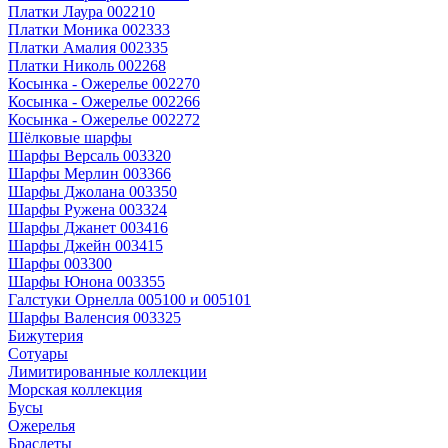
Платки Лаура 002210
Платки Моника 002333
Платки Амалия 002335
Платки Николь 002268
Косынка - Ожерелье 002270
Косынка - Ожерелье 002266
Косынка - Ожерелье 002272
Шёлковые шарфы
Шарфы Версаль 003320
Шарфы Мерлин 003366
Шарфы Джолана 003350
Шарфы Ружена 003324
Шарфы Джанет 003416
Шарфы Джейн 003415
Шарфы 003300
Шарфы Юнона 003355
Галстуки Орнелла 005100 и 005101
Шарфы Валенсия 003325
Бижутерия
Сотуары
Лимитированные коллекции
Морская коллекция
Бусы
Ожерелья
Браслеты