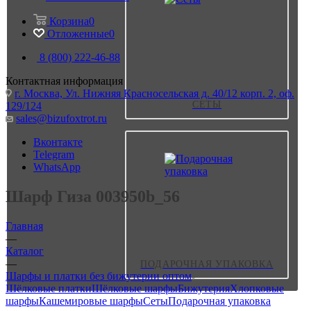
Корзина
0
Отложенные
0
8 (800) 222-46-88
Контактная информация
г. Москва, Ул. Нижняя Красносельская д. 40/12 корп. 2, оф.
СЕТЫ
129/124
sales@bizufoxtrot.ru
Вконтакте
Telegram
WhatsApp
Шарф Гиза 003950b_56
Главная
—
Каталог
—
ПОДАРОЧНАЯ УПАКОВКА
Шарфы и платки без бижутерии оптом
Шёлковые платки
Шёлковые шарфы
Бижутерия
Хлопковые
шарфы
Кашемировые шарфы
Сеты
Подарочная упаковка