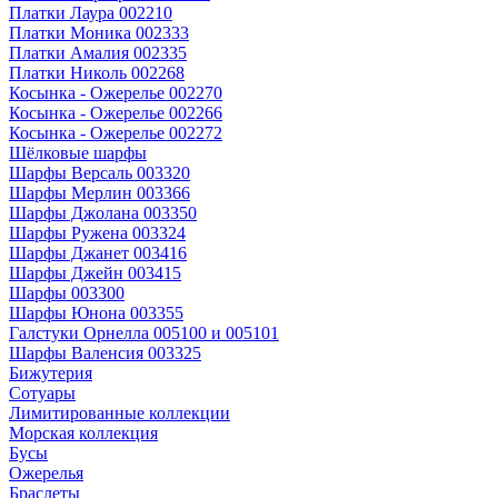
Платки Лаура 002210
Платки Моника 002333
Платки Амалия 002335
Платки Николь 002268
Косынка - Ожерелье 002270
Косынка - Ожерелье 002266
Косынка - Ожерелье 002272
Шёлковые шарфы
Шарфы Версаль 003320
Шарфы Мерлин 003366
Шарфы Джолана 003350
Шарфы Ружена 003324
Шарфы Джанет 003416
Шарфы Джейн 003415
Шарфы 003300
Шарфы Юнона 003355
Галстуки Орнелла 005100 и 005101
Шарфы Валенсия 003325
Бижутерия
Сотуары
Лимитированные коллекции
Морская коллекция
Бусы
Ожерелья
Браслеты