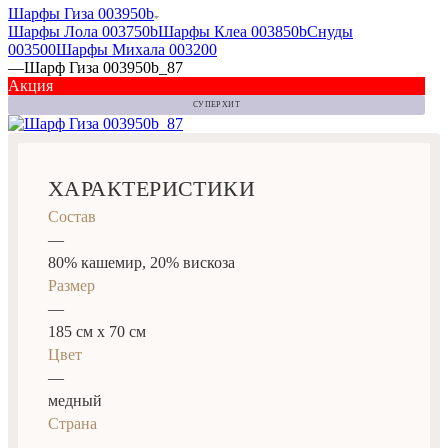
Шарфы Гиза 003950b
Шарфы Лола 003750b
Шарфы Клеа 003850b
Снуды
003500
Шарфы Михала 003200
—
Шарф Гиза 003950b_87
Акция
СУПЕР ХИТ
ХАРАКТЕРИСТИКИ
Состав
—
80% кашемир, 20% вискоза
Размер
—
185 см x 70 см
Цвет
—
медный
Страна
—