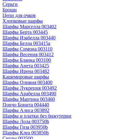
Серьги
Броши
Цепи для очков
Хлопковые шарфы
Шарфы Марселла 003402
Шарфы Берта 003445
Шарфы Изабелла 003440
Шарфы Белла 003415a
Шарфы Симона 003110
Шарфы Весения 003412
Шарфы Бланка 003100
Шарфы Анета 003425
Шарфы Ирена 003482
Кашемировые шарфы
Шарфы Оливия 003400
Шарфы Лукреция 003492
Шарфы Арабелла 003490
Шарфы Мартина 003460
Пончо Бонита 004440
Шарфы Алиса 003892
Шарфы и платки без бижутерии
Шарфы Лола 003750b
Шарфы Гиза 003950b
Шарфы Клеа 003850b
Снуды 003500