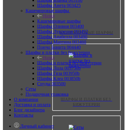
Шарфы Бланка 003100
Шарфы Анета 003425
Кашемировые шарфы
Назад
Кашемировые шарфы
Шарфы Оливия 003400
Шарфы Лукреция 003492
КАШЕМИРОВЫЕ ШАРФЫ
Шарфы Арабелла 003490
Шарфы Мартина 003460
Пончо Бонита 004440
Шарфы и платки без бижутерии
Назад
Шарфы и платки без бижутерии
Шарфы Лола 003750b
Шарфы Гиза 003950b
Шарфы Клеа 003850b
Снуды 003500
Сеты
Подарочная упаковка
О компании
ШАРФЫ И ПЛАТКИ БЕЗ 
Доставка и оплата
БИЖУТЕРИИ
Блог дизайнера
Контакты
Личный кабинет