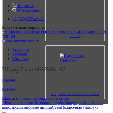
Корзина
0
Отложенные
0
8 (800) 222-46-88
Контактная информация
г. Москва, Ул. Нижняя Красносельская д. 40/12 корп. 2, оф.
СЕТЫ
129/124
sales@bizufoxtrot.ru
Вконтакте
Telegram
WhatsApp
Шарф Гиза 003950b_87
Главная
—
Каталог
—
ПОДАРОЧНАЯ УПАКОВКА
Шарфы и платки без бижутерии оптом
Шёлковые платки
Шёлковые шарфы
Бижутерия
Хлопковые
шарфы
Кашемировые шарфы
Сеты
Подарочная упаковка
—