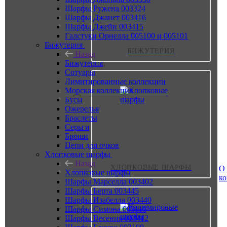
Шарфы Ружена 003324
Шарфы Джанет 003416
Шарфы Джейн 003415
Галстуки Орнелла 005100 и 005101
Бижутерия
БИЖУТЕРИЯ
Назад
Бижутерия
Сотуары
Лимитированные коллекции
Морская коллекция
Бусы
Ожерелья
Браслеты
Серьги
Броши
Цепи для очков
Хлопковые шарфы
Назад
ХЛОПКОВЫЕ ШАРФЫ
О
Хлопковые шарфы
к
Шарфы Марселла 003402
Шарфы Берта 003445
Шарфы Изабелла 003440
Шарфы Симона 003110
Шарфы Весения 003412