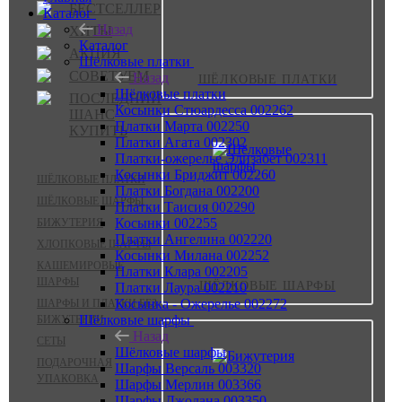
БЕСТСЕЛЛЕР
Каталог
Назад
ХИТЫ
Каталог
АКЦИЯ
Шёлковые платки
СОВЕТУЕМ
Назад
ШЁЛКОВЫЕ ПЛАТКИ
Шёлковые платки
ПОСЛЕДНИЙ
Косынки Стюардесса 002262
ШАНС
Платки Марта 002250
КУПИТЬ
Платки Агата 002302
Платки-ожерелье Элизабет 002311
Косынки Бриджит 002260
ШЁЛКОВЫЕ ПЛАТКИ
Платки Богдана 002200
ШЁЛКОВЫЕ ШАРФЫ
Платки Таисия 002290
Косынки 002255
БИЖУТЕРИЯ
Платки Ангелина 002220
ХЛОПКОВЫЕ ШАРФЫ
Косынки Милана 002252
КАШЕМИРОВЫЕ
Платки Клара 002205
ШАРФЫ
ШЁЛКОВЫЕ ШАРФЫ
Платки Лаура 002210
Косынка - Ожерелье 002272
ШАРФЫ И ПЛАТКИ БЕЗ
Шёлковые шарфы
БИЖУТЕРИИ
Назад
СЕТЫ
Шёлковые шарфы
ПОДАРОЧНАЯ
Шарфы Версаль 003320
УПАКОВКА
Шарфы Мерлин 003366
Шарфы Джолана 003350