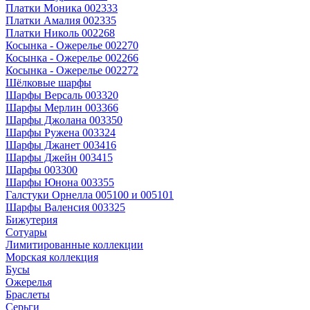
Платки Моника 002333
Платки Амалия 002335
Платки Николь 002268
Косынка - Ожерелье 002270
Косынка - Ожерелье 002266
Косынка - Ожерелье 002272
Шёлковые шарфы
Шарфы Версаль 003320
Шарфы Мерлин 003366
Шарфы Джолана 003350
Шарфы Ружена 003324
Шарфы Джанет 003416
Шарфы Джейн 003415
Шарфы 003300
Шарфы Юнона 003355
Галстуки Орнелла 005100 и 005101
Шарфы Валенсия 003325
Бижутерия
Сотуары
Лимитированные коллекции
Морская коллекция
Бусы
Ожерелья
Браслеты
Серьги