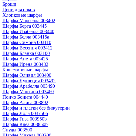
Броши
Цепи для очков
Хлопковые шарфы
Шарфы Марселла 003402
Шарфы Берта 003445
Шарфы Изабелла 003440
Шарфы Белла 003415a
Шарфы Симона 003110
Шарфы Весения 003412
Шарфы Бланка 003100
Шарфы Анета 003425
Шарфы Ирена 003482
Кашемировые шарфы
Шарфы Оливия 003400
Шарфы Лукреция 003492
Шарфы Арабелла 003490
Шарфы Мартина 003460
Пончо Бонита 004440
Шарфы Алиса 003892
Шарфы и платки без бижутерии
Шарфы Лола 003750b
Шарфы Гиза 003950b
Шарфы Клеа 003850b
Снуды 003500
Шарфы Михала 003200