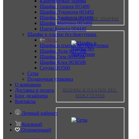
Кашемировые шарфы
Шарфы Оливия 003400
Шарфы Лукреция 003492
Шарфы Арабелла 003490
КАШЕМИРОВЫЕ ШАРФЫ
Шарфы Мартина 003460
Пончо Бонита 004440
Шарфы и платки без бижутерии
Назад
Шарфы и платки без бижутерии
Шарфы Лола 003750b
Шарфы Гиза 003950b
Шарфы Клеа 003850b
Снуды 003500
Сеты
Подарочная упаковка
О компании
Доставка и оплата
ШАРФЫ И ПЛАТКИ БЕЗ 
Блог дизайнера
БИЖУТЕРИИ
Контакты
Личный кабинет
Корзина
0
Отложенные
0