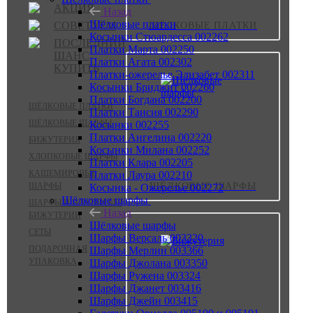
АКЦИЯ
Назад
Шёлковые платки
СОВЕТУЕМ
ШЁЛКОВЫЕ ПЛАТКИ
Косынки Стюардесса 002262
ПОСЛЕДНИЙ
Платки Марта 002250
ШАНС
Платки Агата 002302
КУПИТЬ
Платки-ожерелье Элизабет 002311
Косынки Бриджит 002260
Платки Богдана 002200
ШЁЛКОВЫЕ ПЛАТКИ
Платки Таисия 002290
ШЁЛКОВЫЕ ШАРФЫ
Косынки 002255
Платки Ангелина 002220
БИЖУТЕРИЯ
Косынки Милана 002252
ХЛОПКОВЫЕ ШАРФЫ
Платки Клара 002205
КАШЕМИРОВЫЕ
Платки Лаура 002210
ШАРФЫ
ШЁЛКОВЫЕ ШАРФЫ
Косынка - Ожерелье 002272
Шёлковые шарфы
ШАРФЫ И ПЛАТКИ БЕЗ
Назад
БИЖУТЕРИИ
Шёлковые шарфы
СЕТЫ
Шарфы Версаль 003320
ПОДАРОЧНАЯ
Шарфы Мерлин 003366
УПАКОВКА
Шарфы Джолана 003350
Шарфы Ружена 003324
Шарфы Джанет 003416
Шарфы Джейн 003415