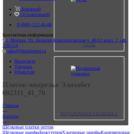
Корзина
0
Отложенные
0
8 (800) 222-46-88
Контактная информация
г. Москва, Ул. Нижняя Красносельская д. 40/12 корп. 2, оф.
СЕТЫ
129/124
sales@bizufoxtrot.ru
Вконтакте
Telegram
WhatsApp
Платок-ожерелье Элизабет
002311_41_70
Главная
—
ПОДАРОЧНАЯ УПАКОВКА
Каталог
—
Шёлковые платки оптом
Шёлковые шарфы
Бижутерия
Хлопковые шарфы
Кашемировые