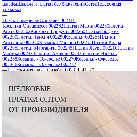
шарфы
Шарфы и платки без бижутерии
Сеты
Подарочная
упаковка
—
Платки-ожерелье Элизабет 002311
Косынки Стюардесса 002262
Платки Марта 002250
Платки
Агата 002302
Косынки Бриджит 002260
Платки Богдана
002200
Платки Таисия 002290
Косынки 002255
Платки
Ангелина 002220
Косынки Милана 002252
Платки Клара
002205
Платки Маргарита 002245
Платки Лаура 002210
Платки
Моника 002333
Платки Амалия 002335
Платки Николь
002268
Косынка - Ожерелье 002270
Косынка - Ожерелье
002266
Косынка - Ожерелье 002272
—
Платок-ожерелье Элизабет 002311_41_70
ШЕЛКОВЫЕ
ПЛАТКИ
ОПТОМ
ОТ ПРОИЗВОДИТЕЛЯ