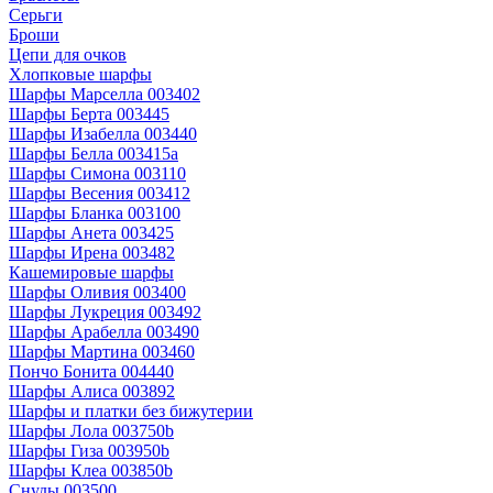
Серьги
Броши
Цепи для очков
Хлопковые шарфы
Шарфы Марселла 003402
Шарфы Берта 003445
Шарфы Изабелла 003440
Шарфы Белла 003415a
Шарфы Симона 003110
Шарфы Весения 003412
Шарфы Бланка 003100
Шарфы Анета 003425
Шарфы Ирена 003482
Кашемировые шарфы
Шарфы Оливия 003400
Шарфы Лукреция 003492
Шарфы Арабелла 003490
Шарфы Мартина 003460
Пончо Бонита 004440
Шарфы Алиса 003892
Шарфы и платки без бижутерии
Шарфы Лола 003750b
Шарфы Гиза 003950b
Шарфы Клеа 003850b
Снуды 003500