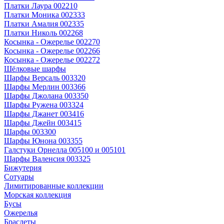
Платки Лаура 002210
Платки Моника 002333
Платки Амалия 002335
Платки Николь 002268
Косынка - Ожерелье 002270
Косынка - Ожерелье 002266
Косынка - Ожерелье 002272
Шёлковые шарфы
Шарфы Версаль 003320
Шарфы Мерлин 003366
Шарфы Джолана 003350
Шарфы Ружена 003324
Шарфы Джанет 003416
Шарфы Джейн 003415
Шарфы 003300
Шарфы Юнона 003355
Галстуки Орнелла 005100 и 005101
Шарфы Валенсия 003325
Бижутерия
Сотуары
Лимитированные коллекции
Морская коллекция
Бусы
Ожерелья
Браслеты