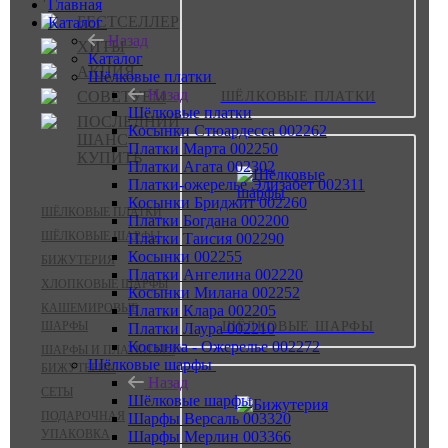
Главная
БЕСТСЕЛЛЕР
Каталог
Назад
ХИТЫ
Каталог
АКЦИЯ
Шёлковые платки
Назад
СОВЕТУЕМ
ШЁЛКОВЫЕ ПЛАТКИ
Шёлковые платки
ПОСЛЕДНИЙ
Косынки Стюардесса 002262
ШАНС
Платки Марта 002250
КУПИТЬ
Платки Агата 002302
Платки-ожерелье Элизабет 002311
Косынки Бриджит 002260
ШЁЛКОВЫЕ ПЛАТКИ
Платки Богдана 002200
ШЁЛКОВЫЕ ШАРФЫ
Платки Таисия 002290
Косынки 002255
БИЖУТЕРИЯ
Платки Ангелина 002220
ХЛОПКОВЫЕ ШАРФЫ
Косынки Милана 002252
КАШЕМИРОВЫЕ
Платки Клара 002205
ШАРФЫ
ШЁЛКОВЫЕ ШАРФЫ
Платки Лаура 002210
Косынка - Ожерелье 002272
ШАРФЫ И ПЛАТКИ БЕЗ
Шёлковые шарфы
БИЖУТЕРИИ
Назад
СЕТЫ
Шёлковые шарфы
ПОДАРОЧНАЯ
Шарфы Версаль 003320
УПАКОВКА
Шарфы Мерлин 003366