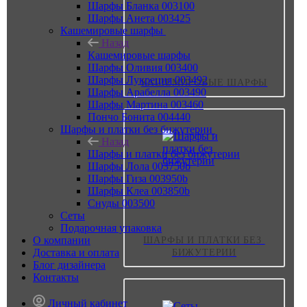
Шарфы Бланка 003100
Шарфы Анета 003425
Кашемировые шарфы
Назад
Кашемировые шарфы
Шарфы Оливия 003400
Шарфы Лукреция 003492
КАШЕМИРОВЫЕ ШАРФЫ
Шарфы Арабелла 003490
Шарфы Мартина 003460
Пончо Бонита 004440
Шарфы и платки без бижутерии
Назад
Шарфы и платки без бижутерии
Шарфы Лола 003750b
Шарфы Гиза 003950b
Шарфы Клеа 003850b
Снуды 003500
Сеты
Подарочная упаковка
О компании
ШАРФЫ И ПЛАТКИ БЕЗ 
Доставка и оплата
БИЖУТЕРИИ
Блог дизайнера
Контакты
Личный кабинет