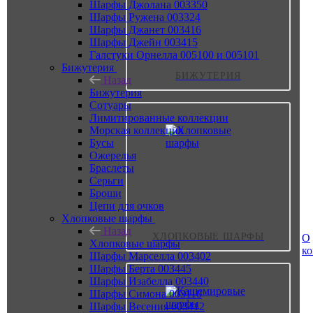
Шарфы Джолана 003350
Шарфы Ружена 003324
Шарфы Джанет 003416
Шарфы Джейн 003415
Галстуки Орнелла 005100 и 005101
Бижутерия
БИЖУТЕРИЯ
Назад
Бижутерия
Сотуары
Лимитированные коллекции
Морская коллекция
Бусы
Ожерелья
Браслеты
Серьги
Броши
Цепи для очков
Хлопковые шарфы
Назад
ХЛОПКОВЫЕ ШАРФЫ
О
Хлопковые шарфы
к
Шарфы Марселла 003402
Шарфы Берта 003445
Шарфы Изабелла 003440
Шарфы Симона 003110
Шарфы Весения 003412