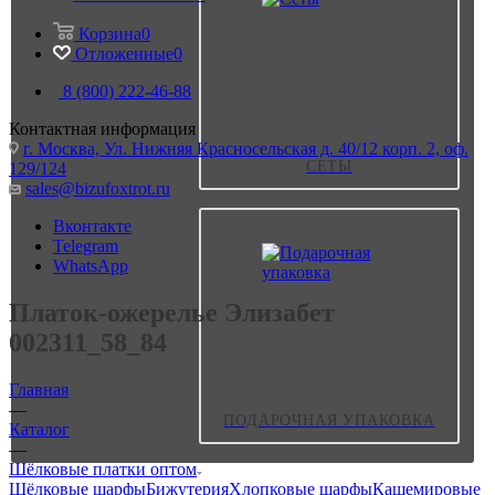
Корзина
0
Отложенные
0
8 (800) 222-46-88
Контактная информация
г. Москва, Ул. Нижняя Красносельская д. 40/12 корп. 2, оф.
СЕТЫ
129/124
sales@bizufoxtrot.ru
Вконтакте
Telegram
WhatsApp
Платок-ожерелье Элизабет
002311_58_84
Главная
—
ПОДАРОЧНАЯ УПАКОВКА
Каталог
—
Шёлковые платки оптом
Шёлковые шарфы
Бижутерия
Хлопковые шарфы
Кашемировые