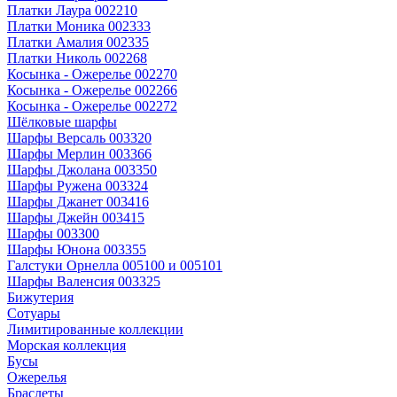
Платки Лаура 002210
Платки Моника 002333
Платки Амалия 002335
Платки Николь 002268
Косынка - Ожерелье 002270
Косынка - Ожерелье 002266
Косынка - Ожерелье 002272
Шёлковые шарфы
Шарфы Версаль 003320
Шарфы Мерлин 003366
Шарфы Джолана 003350
Шарфы Ружена 003324
Шарфы Джанет 003416
Шарфы Джейн 003415
Шарфы 003300
Шарфы Юнона 003355
Галстуки Орнелла 005100 и 005101
Шарфы Валенсия 003325
Бижутерия
Сотуары
Лимитированные коллекции
Морская коллекция
Бусы
Ожерелья
Браслеты