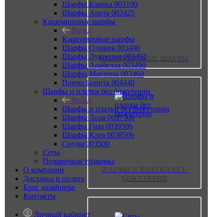
Шарфы Бланка 003100
Шарфы Анета 003425
Кашемировые шарфы
Назад
Кашемировые шарфы
Шарфы Оливия 003400
Шарфы Лукреция 003492
КАШЕМИРОВЫЕ ШАРФЫ
Шарфы Арабелла 003490
Шарфы Мартина 003460
Пончо Бонита 004440
Шарфы и платки без бижутерии
Назад
Шарфы и платки без бижутерии
Шарфы Лола 003750b
Шарфы Гиза 003950b
Шарфы Клеа 003850b
Снуды 003500
Сеты
Подарочная упаковка
О компании
ШАРФЫ И ПЛАТКИ БЕЗ 
Доставка и оплата
БИЖУТЕРИИ
Блог дизайнера
Контакты
Личный кабинет