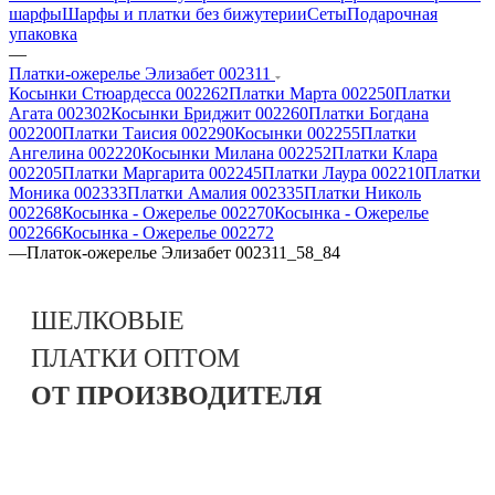
шарфы
Шарфы и платки без бижутерии
Сеты
Подарочная
упаковка
—
Платки-ожерелье Элизабет 002311
Косынки Стюардесса 002262
Платки Марта 002250
Платки
Агата 002302
Косынки Бриджит 002260
Платки Богдана
002200
Платки Таисия 002290
Косынки 002255
Платки
Ангелина 002220
Косынки Милана 002252
Платки Клара
002205
Платки Маргарита 002245
Платки Лаура 002210
Платки
Моника 002333
Платки Амалия 002335
Платки Николь
002268
Косынка - Ожерелье 002270
Косынка - Ожерелье
002266
Косынка - Ожерелье 002272
—
Платок-ожерелье Элизабет 002311_58_84
ШЕЛКОВЫЕ
ПЛАТКИ
ОПТОМ
ОТ ПРОИЗВОДИТЕЛЯ