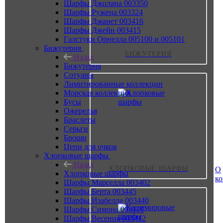
Шарфы Джолана 003350
Шарфы Ружена 003324
Шарфы Джанет 003416
Шарфы Джейн 003415
Галстуки Орнелла 005100 и 005101
Бижутерия
БИЖУТЕРИЯ
Назад
Бижутерия
Сотуары
Лимитированные коллекции
Морская коллекция
Бусы
Ожерелья
Браслеты
Серьги
Броши
Цепи для очков
Хлопковые шарфы
Назад
ХЛОПКОВЫЕ ШАРФЫ
О
Хлопковые шарфы
к
Шарфы Марселла 003402
Шарфы Берта 003445
Шарфы Изабелла 003440
Шарфы Симона 003110
Шарфы Весения 003412