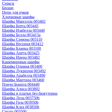
Серьги
Броши
Цепи для очков
Хлопковые шарфы
Шарфы Марселла 003402
Шарфы Берта 003445
Шарфы Изабелла 003440
Шарфы Белла 003415a
Шарфы Симона 003110
Шарфы Весения 003412
Шарфы Бланка 003100
Шарфы Анета 003425
Шарфы Ирена 003482
Кашемировые шарфы
Шарфы Оливия 003400
Шарфы Лукреция 003492
Шарфы Арабелла 003490
Шарфы Мартина 003460
Пончо Бонита 004440
Шарфы Алиса 003892
Шарфы и платки без бижутерии
Шарфы Лола 003750b
Шарфы Гиза 003950b
Шарфы Клеа 003850b
Снуды 003500