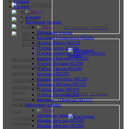
Главная
БЕСТСЕЛЛЕР
Каталог
Назад
ХИТЫ
Каталог
АКЦИЯ
Шёлковые платки
СОВЕТУЕМ
Назад
ШЁЛКОВЫЕ ПЛАТКИ
Шёлковые платки
ПОСЛЕДНИЙ
Косынки Стюардесса 002262
ШАНС
Платки Марта 002250
КУПИТЬ
Платки Агата 002302
Платки-ожерелье Элизабет 002311
Косынки Бриджит 002260
ШЁЛКОВЫЕ ПЛАТКИ
Платки Богдана 002200
ШЁЛКОВЫЕ ШАРФЫ
Платки Таисия 002290
Косынки 002255
БИЖУТЕРИЯ
Платки Ангелина 002220
ХЛОПКОВЫЕ ШАРФЫ
Косынки Милана 002252
КАШЕМИРОВЫЕ
Платки Клара 002205
ШАРФЫ
ШЁЛКОВЫЕ ШАРФЫ
Платки Лаура 002210
Косынка - Ожерелье 002272
ШАРФЫ И ПЛАТКИ БЕЗ
Шёлковые шарфы
БИЖУТЕРИИ
Назад
СЕТЫ
Шёлковые шарфы
ПОДАРОЧНАЯ
Шарфы Версаль 003320
УПАКОВКА
Шарфы Мерлин 003366