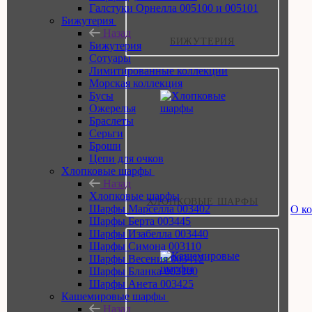
Галстуки Орнелла 005100 и 005101
Бижутерия
Назад
БИЖУТЕРИЯ
Бижутерия
Сотуары
Лимитированные коллекции
Морская коллекция
Бусы
Ожерелья
Браслеты
Серьги
Броши
Цепи для очков
Хлопковые шарфы
Назад
Хлопковые шарфы
ХЛОПКОВЫЕ ШАРФЫ
Шарфы Марселла 003402
О к
Шарфы Берта 003445
Шарфы Изабелла 003440
Шарфы Симона 003110
Шарфы Весения 003412
Шарфы Бланка 003100
Шарфы Анета 003425
Кашемировые шарфы
Назад