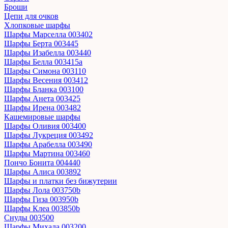
Броши
Цепи для очков
Хлопковые шарфы
Шарфы Марселла 003402
Шарфы Берта 003445
Шарфы Изабелла 003440
Шарфы Белла 003415a
Шарфы Симона 003110
Шарфы Весения 003412
Шарфы Бланка 003100
Шарфы Анета 003425
Шарфы Ирена 003482
Кашемировые шарфы
Шарфы Оливия 003400
Шарфы Лукреция 003492
Шарфы Арабелла 003490
Шарфы Мартина 003460
Пончо Бонита 004440
Шарфы Алиса 003892
Шарфы и платки без бижутерии
Шарфы Лола 003750b
Шарфы Гиза 003950b
Шарфы Клеа 003850b
Снуды 003500
Шарфы Михала 003200