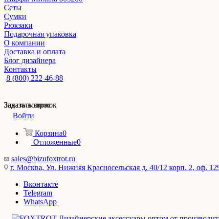
Сеты
Сумки
Рюкзаки
Подарочная упаковка
О компании
Доставка и оплата
Блог дизайнера
Контакты
8 (800) 222-46-88
Заказать звонок
Задать вопрос
Войти
Корзина
0
Отложенные
0
sales@bizufoxtrot.ru
г. Москва, Ул. Нижняя Красносельская д. 40/12 корп. 2, оф. 12
Вконтакте
Telegram
WhatsApp