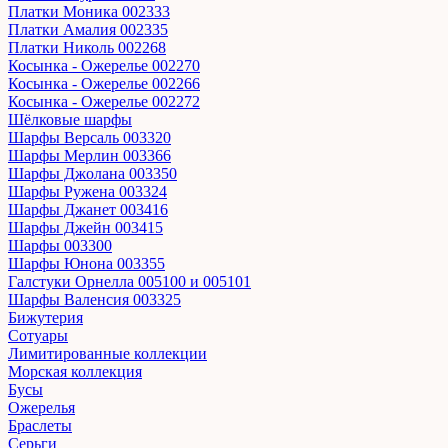
Платки Моника 002333
Платки Амалия 002335
Платки Николь 002268
Косынка - Ожерелье 002270
Косынка - Ожерелье 002266
Косынка - Ожерелье 002272
Шёлковые шарфы
Шарфы Версаль 003320
Шарфы Мерлин 003366
Шарфы Джолана 003350
Шарфы Ружена 003324
Шарфы Джанет 003416
Шарфы Джейн 003415
Шарфы 003300
Шарфы Юнона 003355
Галстуки Орнелла 005100 и 005101
Шарфы Валенсия 003325
Бижутерия
Сотуары
Лимитированные коллекции
Морская коллекция
Бусы
Ожерелья
Браслеты
Серьги