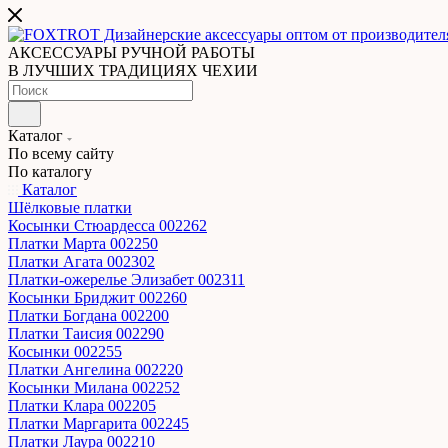
АКСЕССУАРЫ РУЧНОЙ РАБОТЫ
В ЛУЧШИХ ТРАДИЦИЯХ ЧЕХИИ
Каталог
По всему сайту
По каталогу
Каталог
Шёлковые платки
Косынки Стюардесса 002262
Платки Марта 002250
Платки Агата 002302
Платки-ожерелье Элизабет 002311
Косынки Бриджит 002260
Платки Богдана 002200
Платки Таисия 002290
Косынки 002255
Платки Ангелина 002220
Косынки Милана 002252
Платки Клара 002205
Платки Маргарита 002245
Платки Лаура 002210