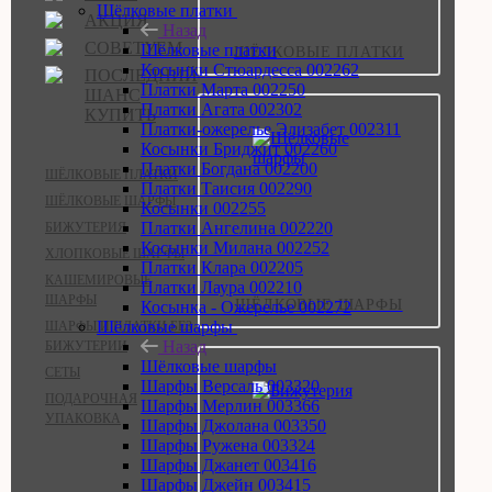
Шёлковые платки
АКЦИЯ
Назад
СОВЕТУЕМ
Шёлковые платки
ШЁЛКОВЫЕ ПЛАТКИ
Косынки Стюардесса 002262
ПОСЛЕДНИЙ
Платки Марта 002250
ШАНС
Платки Агата 002302
КУПИТЬ
Платки-ожерелье Элизабет 002311
Косынки Бриджит 002260
Платки Богдана 002200
ШЁЛКОВЫЕ ПЛАТКИ
Платки Таисия 002290
ШЁЛКОВЫЕ ШАРФЫ
Косынки 002255
Платки Ангелина 002220
БИЖУТЕРИЯ
Косынки Милана 002252
ХЛОПКОВЫЕ ШАРФЫ
Платки Клара 002205
КАШЕМИРОВЫЕ
Платки Лаура 002210
ШАРФЫ
ШЁЛКОВЫЕ ШАРФЫ
Косынка - Ожерелье 002272
Шёлковые шарфы
ШАРФЫ И ПЛАТКИ БЕЗ
Назад
БИЖУТЕРИИ
Шёлковые шарфы
СЕТЫ
Шарфы Версаль 003320
ПОДАРОЧНАЯ
Шарфы Мерлин 003366
УПАКОВКА
Шарфы Джолана 003350
Шарфы Ружена 003324
Шарфы Джанет 003416
Шарфы Джейн 003415