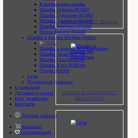
Кашемировые шарфы
Шарфы Оливия 003400
Шарфы Лукреция 003492
Шарфы Арабелла 003490
КАШЕМИРОВЫЕ ШАРФЫ
Шарфы Мартина 003460
Пончо Бонита 004440
Шарфы и платки без бижутерии
Назад
Шарфы и платки без бижутерии
Шарфы Лола 003750b
Шарфы Гиза 003950b
Шарфы Клеа 003850b
Снуды 003500
Сеты
Подарочная упаковка
О компании
Доставка и оплата
ШАРФЫ И ПЛАТКИ БЕЗ 
Блог дизайнера
БИЖУТЕРИИ
Контакты
Личный кабинет
Корзина
0
Отложенные
0