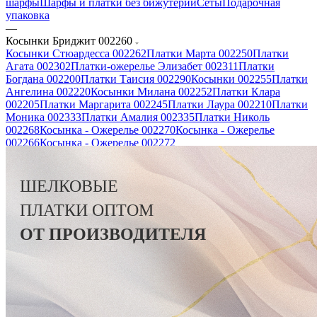
шарфы
Шарфы и платки без бижутерии
Сеты
Подарочная
упаковка
—
Косынки Бриджит 002260
Косынки Стюардесса 002262
Платки Марта 002250
Платки
Агата 002302
Платки-ожерелье Элизабет 002311
Платки
Богдана 002200
Платки Таисия 002290
Косынки 002255
Платки
Ангелина 002220
Косынки Милана 002252
Платки Клара
002205
Платки Маргарита 002245
Платки Лаура 002210
Платки
Моника 002333
Платки Амалия 002335
Платки Николь
002268
Косынка - Ожерелье 002270
Косынка - Ожерелье
002266
Косынка - Ожерелье 002272
ШЕЛКОВЫЕ
ПЛАТКИ
ОПТОМ
ОТ ПРОИЗВОДИТЕЛЯ