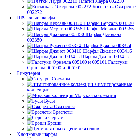
Платки Лаура 002210
Косынка - Ожерелье
002272
Шёлковые шарфы
Шарфы Версаль 003320
Шарфы Мерлин 003366
Шарфы Джолана
003350
Шарфы Ружена 003324
Шарфы Джанет 003416
Шарфы Джейн 003415
Галстуки
Орнелла 005100 и 005101
Бижутерия
Сотуары
Лимитированные
коллекции
Морская коллекция
Бусы
Ожерелья
Браслеты
Серьги
Броши
Цепи для очков
Хлопковые шарфы