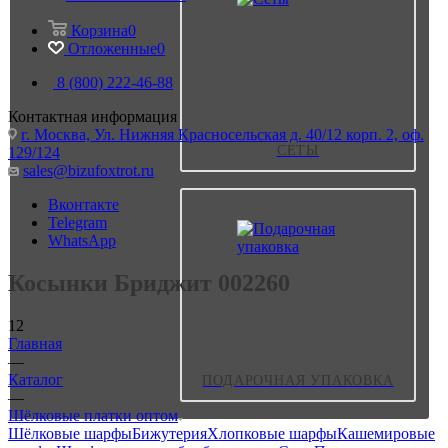
Корзина
0
Отложенные
0
8 (800) 222-46-88
Контактная информация
г. Москва, Ул. Нижняя Красносельская д. 40/12 корп. 2, оф.
СЕТЫ
129/124
sales@bizufoxtrot.ru
Вконтакте
Telegram
WhatsApp
Косынки Бриджит 002260
12
Главная
—
Каталог
ПОДАРОЧНАЯ УПАКОВКА
—
Шёлковые платки оптом
Шёлковые шарфы
Бижутерия
Хлопковые шарфы
Кашемировые