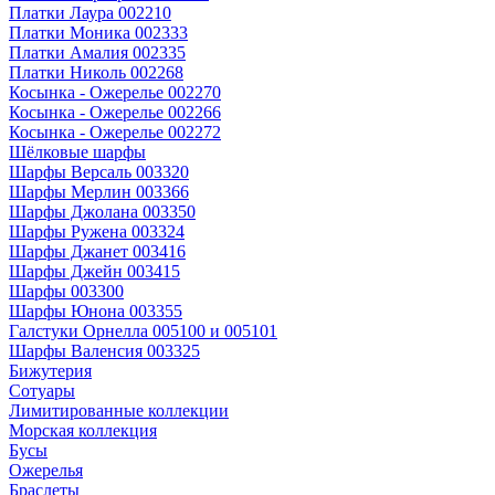
Платки Лаура 002210
Платки Моника 002333
Платки Амалия 002335
Платки Николь 002268
Косынка - Ожерелье 002270
Косынка - Ожерелье 002266
Косынка - Ожерелье 002272
Шёлковые шарфы
Шарфы Версаль 003320
Шарфы Мерлин 003366
Шарфы Джолана 003350
Шарфы Ружена 003324
Шарфы Джанет 003416
Шарфы Джейн 003415
Шарфы 003300
Шарфы Юнона 003355
Галстуки Орнелла 005100 и 005101
Шарфы Валенсия 003325
Бижутерия
Сотуары
Лимитированные коллекции
Морская коллекция
Бусы
Ожерелья
Браслеты