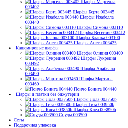
Шарфы Марселла
003402
Шарфы Берта 003445
Шарфы Изабелла
003440
Шарфы Симона 003110
Шарфы Весения 003412
Шарфы Бланка 003100
Шарфы Анета 003425
Кашемировые шарфы
Шарфы Оливия 003400
Шарфы Лукреция
003492
Шарфы Арабелла
003490
Шарфы Мартина
003460
Пончо Бонита 004440
Шарфы и платки без бижутерии
Шарфы Лола 003750b
Шарфы Гиза 003950b
Шарфы Клеа 003850b
Снуды 003500
Сеты
Подарочная упаковка