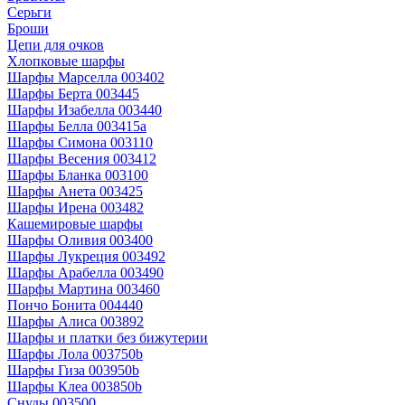
Серьги
Броши
Цепи для очков
Хлопковые шарфы
Шарфы Марселла 003402
Шарфы Берта 003445
Шарфы Изабелла 003440
Шарфы Белла 003415a
Шарфы Симона 003110
Шарфы Весения 003412
Шарфы Бланка 003100
Шарфы Анета 003425
Шарфы Ирена 003482
Кашемировые шарфы
Шарфы Оливия 003400
Шарфы Лукреция 003492
Шарфы Арабелла 003490
Шарфы Мартина 003460
Пончо Бонита 004440
Шарфы Алиса 003892
Шарфы и платки без бижутерии
Шарфы Лола 003750b
Шарфы Гиза 003950b
Шарфы Клеа 003850b
Снуды 003500