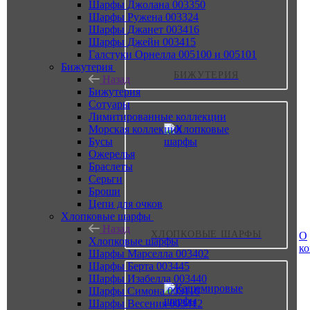
Шарфы Джолана 003350
Шарфы Ружена 003324
Шарфы Джанет 003416
Шарфы Джейн 003415
Галстуки Орнелла 005100 и 005101
Бижутерия
БИЖУТЕРИЯ
Назад
Бижутерия
Сотуары
Лимитированные коллекции
Морская коллекция
Бусы
Ожерелья
Браслеты
Серьги
Броши
Цепи для очков
Хлопковые шарфы
Назад
ХЛОПКОВЫЕ ШАРФЫ
О
Хлопковые шарфы
к
Шарфы Марселла 003402
Шарфы Берта 003445
Шарфы Изабелла 003440
Шарфы Симона 003110
Шарфы Весения 003412