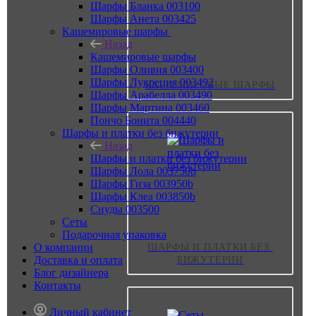
Шарфы Бланка 003100
Шарфы Анета 003425
Кашемировые шарфы
Назад
Кашемировые шарфы
Шарфы Оливия 003400
Шарфы Лукреция 003492
КАШЕМИРОВЫЕ ШАРФЫ
Шарфы Арабелла 003490
Шарфы Мартина 003460
Пончо Бонита 004440
Шарфы и платки без бижутерии
Назад
Шарфы и платки без бижутерии
Шарфы Лола 003750b
Шарфы Гиза 003950b
Шарфы Клеа 003850b
Снуды 003500
Сеты
Подарочная упаковка
О компании
ШАРФЫ И ПЛАТКИ БЕЗ 
Доставка и оплата
БИЖУТЕРИИ
Блог дизайнера
Контакты
Личный кабинет