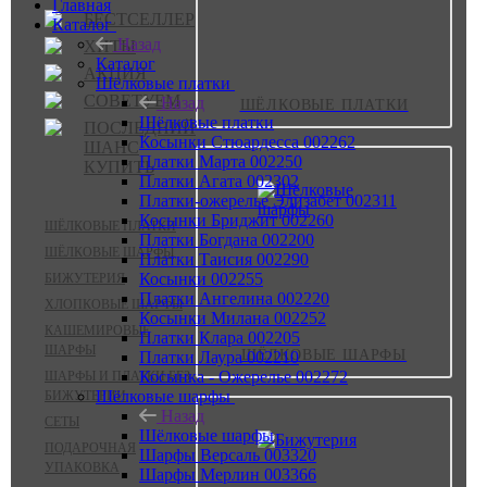
Главная
БЕСТСЕЛЛЕР
Каталог
Назад
ХИТЫ
Каталог
АКЦИЯ
Шёлковые платки
СОВЕТУЕМ
Назад
ШЁЛКОВЫЕ ПЛАТКИ
Шёлковые платки
ПОСЛЕДНИЙ
Косынки Стюардесса 002262
ШАНС
Платки Марта 002250
КУПИТЬ
Платки Агата 002302
Платки-ожерелье Элизабет 002311
Косынки Бриджит 002260
ШЁЛКОВЫЕ ПЛАТКИ
Платки Богдана 002200
ШЁЛКОВЫЕ ШАРФЫ
Платки Таисия 002290
Косынки 002255
БИЖУТЕРИЯ
Платки Ангелина 002220
ХЛОПКОВЫЕ ШАРФЫ
Косынки Милана 002252
КАШЕМИРОВЫЕ
Платки Клара 002205
ШАРФЫ
ШЁЛКОВЫЕ ШАРФЫ
Платки Лаура 002210
Косынка - Ожерелье 002272
ШАРФЫ И ПЛАТКИ БЕЗ
Шёлковые шарфы
БИЖУТЕРИИ
Назад
СЕТЫ
Шёлковые шарфы
ПОДАРОЧНАЯ
Шарфы Версаль 003320
УПАКОВКА
Шарфы Мерлин 003366