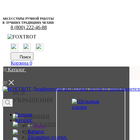
АКСЕССУАРЫ РУЧНОЙ РАБОТЫ
В ЛУЧШИХ ТРАДИЦИЯХ ЧЕХИИ
8 (800) 222-46-88
Поиск
Корзина
0
Каталог
ВСЕ
УКРАШЕНИЯ
Главная
НОВИНКИ
Каталог
БЕСТСЕЛЛЕР
Назад
Каталог
ХИТЫ
Шёлковые платки
АКЦИЯ