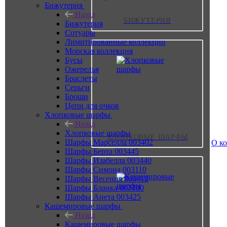
Бижутерия
Назад
БИЖУТЕРИЯ
Бижутерия
Сотуары
Лимитированные коллекции
Морская коллекция
Бусы
Ожерелья
Браслеты
Серьги
Броши
Цепи для очков
Хлопковые шарфы
Назад
Хлопковые шарфы
ХЛОПКОВЫЕ ШАРФЫ
Шарфы Марселла 003402
О к
Шарфы Берта 003445
Шарфы Изабелла 003440
Шарфы Симона 003110
Шарфы Весения 003412
Шарфы Бланка 003100
Шарфы Анета 003425
Кашемировые шарфы
Назад
Кашемировые шарфы