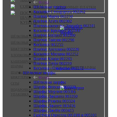
Назад
СОВЕТУЕМ
Шёлковые платки
ШЁЛКОВЫЕ ПЛАТКИ
Косынки Стюардесса 002262
ПОСЛЕДНИЙ
Платки Марта 002250
ШАНС
Платки Агата 002302
КУПИТЬ
Платки-ожерелье Элизабет 002311
Косынки Бриджит 002260
Платки Богдана 002200
ШЁЛКОВЫЕ ПЛАТКИ
Платки Таисия 002290
ШЁЛКОВЫЕ ШАРФЫ
Косынки 002255
Платки Ангелина 002220
БИЖУТЕРИЯ
Косынки Милана 002252
ХЛОПКОВЫЕ ШАРФЫ
Платки Клара 002205
КАШЕМИРОВЫЕ
Платки Лаура 002210
ШАРФЫ
ШЁЛКОВЫЕ ШАРФЫ
Косынка - Ожерелье 002272
Шёлковые шарфы
ШАРФЫ И ПЛАТКИ БЕЗ
Назад
БИЖУТЕРИИ
Шёлковые шарфы
СЕТЫ
Шарфы Версаль 003320
ПОДАРОЧНАЯ
Шарфы Мерлин 003366
УПАКОВКА
Шарфы Джолана 003350
Шарфы Ружена 003324
Шарфы Джанет 003416
Шарфы Джейн 003415
Галстуки Орнелла 005100 и 005101