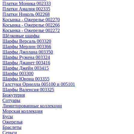
Платки Моника 002333
Платки Амалия 002335
Платки Николь 002268
Косынка - Ожерелье 002270
Косынка - Ожерелье 002266
Косынка - Ожерелье 002272
Шёлковые шарфы
Шарфы Версаль 003320
Шарфы Мерлин 003366
Шарфы Джолана 003350
Шарфы Ружена 003324
Шарфы Джанет 003416
Шарфы Джейн 003415
Шарфы 003300
Шарфы Юнона 003355
Галстуки Орнелла 005100 и 005101
Шарфы Валенсия 003325
Бижутерия
Сотуары
Лимитированные коллекции
Морская коллекция
Бусы
Ожерелья
Браслеты
Серьги