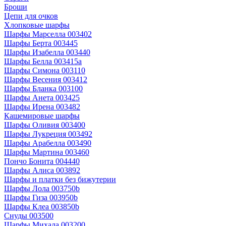
Броши
Цепи для очков
Хлопковые шарфы
Шарфы Марселла 003402
Шарфы Берта 003445
Шарфы Изабелла 003440
Шарфы Белла 003415a
Шарфы Симона 003110
Шарфы Весения 003412
Шарфы Бланка 003100
Шарфы Анета 003425
Шарфы Ирена 003482
Кашемировые шарфы
Шарфы Оливия 003400
Шарфы Лукреция 003492
Шарфы Арабелла 003490
Шарфы Мартина 003460
Пончо Бонита 004440
Шарфы Алиса 003892
Шарфы и платки без бижутерии
Шарфы Лола 003750b
Шарфы Гиза 003950b
Шарфы Клеа 003850b
Снуды 003500
Шарфы Михала 003200