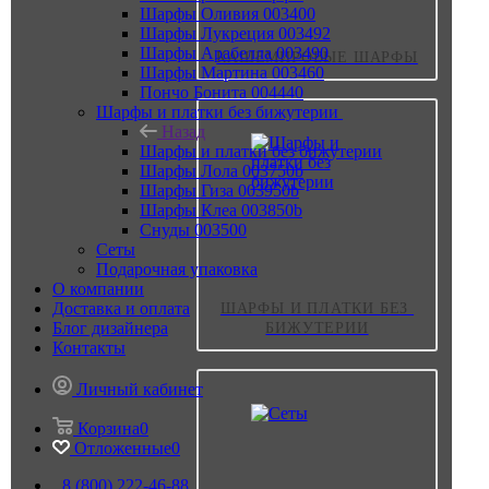
Шарфы Оливия 003400
Шарфы Лукреция 003492
Шарфы Арабелла 003490
КАШЕМИРОВЫЕ ШАРФЫ
Шарфы Мартина 003460
Пончо Бонита 004440
Шарфы и платки без бижутерии
Назад
Шарфы и платки без бижутерии
Шарфы Лола 003750b
Шарфы Гиза 003950b
Шарфы Клеа 003850b
Снуды 003500
Сеты
Подарочная упаковка
О компании
Доставка и оплата
ШАРФЫ И ПЛАТКИ БЕЗ 
Блог дизайнера
БИЖУТЕРИИ
Контакты
Личный кабинет
Корзина
0
Отложенные
0
8 (800) 222-46-88