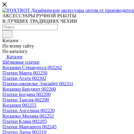
АКСЕССУАРЫ РУЧНОЙ РАБОТЫ
В ЛУЧШИХ ТРАДИЦИЯХ ЧЕХИИ
Каталог
По всему сайту
По каталогу
Каталог
Шёлковые платки
Косынки Стюардесса 002262
Платки Марта 002250
Платки Агата 002302
Платки-ожерелье Элизабет 002311
Косынки Бриджит 002260
Платки Богдана 002200
Платки Таисия 002290
Косынки 002255
Платки Ангелина 002220
Косынки Милана 002252
Платки Клара 002205
Платки Маргарита 002245
Платки Лаура 002210