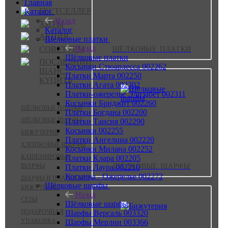
Главная
БЕСТСЕЛЛЕР
Каталог
Назад
ХИТЫ
Каталог
АКЦИЯ
Шёлковые платки
Назад
СОВЕТУЕМ
ШЁЛКОВЫЕ ПЛАТКИ
Шёлковые платки
ПОСЛЕДНИЙ
Косынки Стюардесса 002262
ШАНС
Платки Марта 002250
КУПИТЬ
Платки Агата 002302
Платки-ожерелье Элизабет 002311
Косынки Бриджит 002260
ШЁЛКОВЫЕ ПЛАТКИ
Платки Богдана 002200
ШЁЛКОВЫЕ ШАРФЫ
Платки Таисия 002290
Косынки 002255
БИЖУТЕРИЯ
Платки Ангелина 002220
ХЛОПКОВЫЕ ШАРФЫ
Косынки Милана 002252
КАШЕМИРОВЫЕ
Платки Клара 002205
ШАРФЫ
ШЁЛКОВЫЕ ШАРФЫ
Платки Лаура 002210
Косынка - Ожерелье 002272
ШАРФЫ И ПЛАТКИ БЕЗ
Шёлковые шарфы
БИЖУТЕРИИ
Назад
СЕТЫ
Шёлковые шарфы
ПОДАРОЧНАЯ
Шарфы Версаль 003320
УПАКОВКА
Шарфы Мерлин 003366