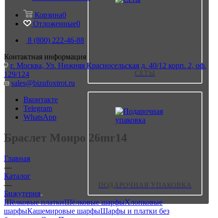
Корзина
0
Отложенные
0
8 (800) 222-46-88
Контактная информация
г. Москва, Ул. Нижняя Красносельская д. 40/12 корп. 2, оф.
СЕТЫ
129/124
sales@bizufoxtrot.ru
Вконтакте
Telegram
WhatsApp
Браслет Монро 26mr14
Главная
—
Каталог
—
ПОДАРОЧНАЯ УПАКОВКА
Бижутерия
Шёлковые платки
Шёлковые шарфы
Хлопковые
шарфы
Кашемировые шарфы
Шарфы и платки без