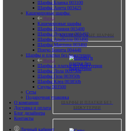
Шарфы Бланка 003100
Шарфы Анета 003425
Кашемировые шарфы
Назад
Кашемировые шарфы
Шарфы Оливия 003400
Шарфы Лукреция 003492
КАШЕМИРОВЫЕ ШАРФЫ
Шарфы Арабелла 003490
Шарфы Мартина 003460
Пончо Бонита 004440
Шарфы и платки без бижутерии
Назад
Шарфы и платки без бижутерии
Шарфы Лола 003750b
Шарфы Гиза 003950b
Шарфы Клеа 003850b
Снуды 003500
Сеты
Подарочная упаковка
О компании
ШАРФЫ И ПЛАТКИ БЕЗ 
Доставка и оплата
БИЖУТЕРИИ
Блог дизайнера
Контакты
Личный кабинет