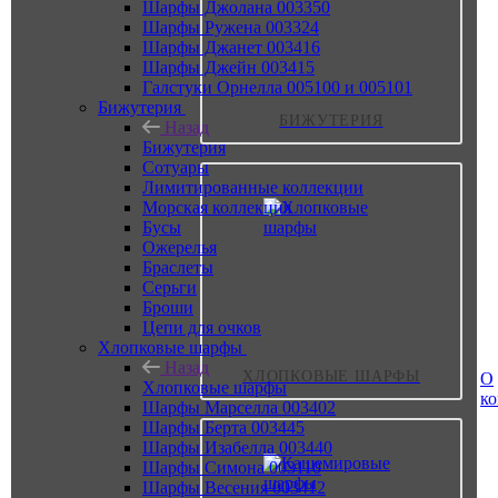
Шарфы Джолана 003350
Шарфы Ружена 003324
Шарфы Джанет 003416
Шарфы Джейн 003415
Галстуки Орнелла 005100 и 005101
Бижутерия
БИЖУТЕРИЯ
Назад
Бижутерия
Сотуары
Лимитированные коллекции
Морская коллекция
Бусы
Ожерелья
Браслеты
Серьги
Броши
Цепи для очков
Хлопковые шарфы
Назад
ХЛОПКОВЫЕ ШАРФЫ
О
Хлопковые шарфы
к
Шарфы Марселла 003402
Шарфы Берта 003445
Шарфы Изабелла 003440
Шарфы Симона 003110
Шарфы Весения 003412