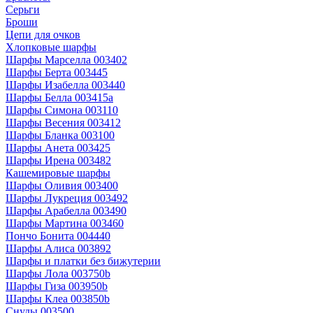
Серьги
Броши
Цепи для очков
Хлопковые шарфы
Шарфы Марселла 003402
Шарфы Берта 003445
Шарфы Изабелла 003440
Шарфы Белла 003415a
Шарфы Симона 003110
Шарфы Весения 003412
Шарфы Бланка 003100
Шарфы Анета 003425
Шарфы Ирена 003482
Кашемировые шарфы
Шарфы Оливия 003400
Шарфы Лукреция 003492
Шарфы Арабелла 003490
Шарфы Мартина 003460
Пончо Бонита 004440
Шарфы Алиса 003892
Шарфы и платки без бижутерии
Шарфы Лола 003750b
Шарфы Гиза 003950b
Шарфы Клеа 003850b
Снуды 003500