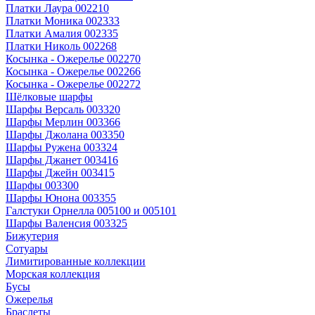
Платки Лаура 002210
Платки Моника 002333
Платки Амалия 002335
Платки Николь 002268
Косынка - Ожерелье 002270
Косынка - Ожерелье 002266
Косынка - Ожерелье 002272
Шёлковые шарфы
Шарфы Версаль 003320
Шарфы Мерлин 003366
Шарфы Джолана 003350
Шарфы Ружена 003324
Шарфы Джанет 003416
Шарфы Джейн 003415
Шарфы 003300
Шарфы Юнона 003355
Галстуки Орнелла 005100 и 005101
Шарфы Валенсия 003325
Бижутерия
Сотуары
Лимитированные коллекции
Морская коллекция
Бусы
Ожерелья
Браслеты