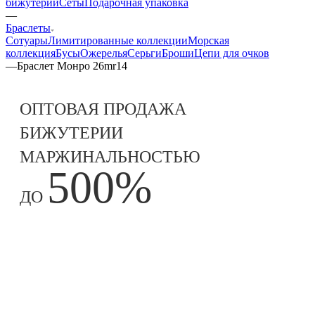
бижутерии
Сеты
Подарочная упаковка
—
Браслеты
Сотуары
Лимитированные коллекции
Морская
коллекция
Бусы
Ожерелья
Серьги
Броши
Цепи для очков
—
Браслет Монро 26mr14
ОПТОВАЯ ПРОДАЖА
БИЖУТЕРИИ
МАРЖИНАЛЬНОСТЬЮ
500%
ДО