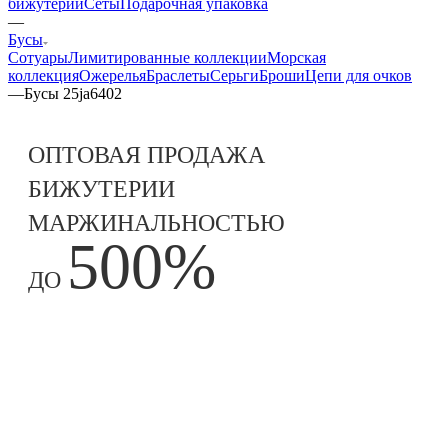
бижутерии
Сеты
Подарочная упаковка
—
Бусы
Сотуары
Лимитированные коллекции
Морская
коллекция
Ожерелья
Браслеты
Серьги
Броши
Цепи для очков
—
Бусы 25ja6402
ОПТОВАЯ ПРОДАЖА
БИЖУТЕРИИ
МАРЖИНАЛЬНОСТЬЮ
500%
ДО