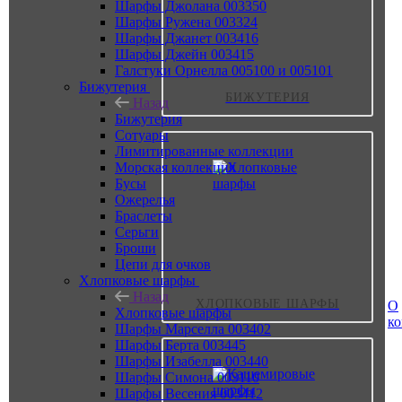
Шарфы Джолана 003350
Шарфы Ружена 003324
Шарфы Джанет 003416
Шарфы Джейн 003415
Галстуки Орнелла 005100 и 005101
Бижутерия
БИЖУТЕРИЯ
Назад
Бижутерия
Сотуары
Лимитированные коллекции
Морская коллекция
Бусы
Ожерелья
Браслеты
Серьги
Броши
Цепи для очков
Хлопковые шарфы
Назад
ХЛОПКОВЫЕ ШАРФЫ
О
Хлопковые шарфы
к
Шарфы Марселла 003402
Шарфы Берта 003445
Шарфы Изабелла 003440
Шарфы Симона 003110
Шарфы Весения 003412