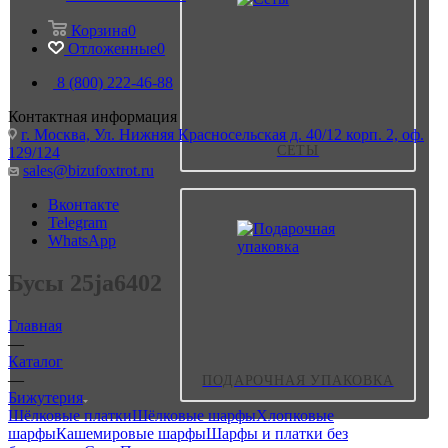
Корзина
0
Отложенные
0
8 (800) 222-46-88
Контактная информация
г. Москва, Ул. Нижняя Красносельская д. 40/12 корп. 2, оф.
СЕТЫ
129/124
sales@bizufoxtrot.ru
Вконтакте
Telegram
WhatsApp
Бусы 25ja6402
Главная
—
Каталог
—
ПОДАРОЧНАЯ УПАКОВКА
Бижутерия
Шёлковые платки
Шёлковые шарфы
Хлопковые
шарфы
Кашемировые шарфы
Шарфы и платки без