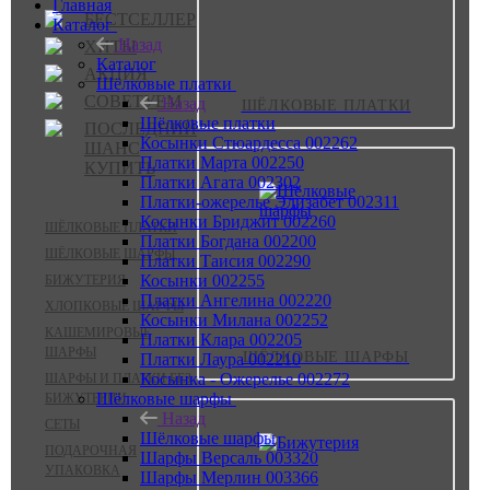
Главная
БЕСТСЕЛЛЕР
Каталог
Назад
ХИТЫ
Каталог
АКЦИЯ
Шёлковые платки
СОВЕТУЕМ
Назад
ШЁЛКОВЫЕ ПЛАТКИ
Шёлковые платки
ПОСЛЕДНИЙ
Косынки Стюардесса 002262
ШАНС
Платки Марта 002250
КУПИТЬ
Платки Агата 002302
Платки-ожерелье Элизабет 002311
Косынки Бриджит 002260
ШЁЛКОВЫЕ ПЛАТКИ
Платки Богдана 002200
ШЁЛКОВЫЕ ШАРФЫ
Платки Таисия 002290
Косынки 002255
БИЖУТЕРИЯ
Платки Ангелина 002220
ХЛОПКОВЫЕ ШАРФЫ
Косынки Милана 002252
КАШЕМИРОВЫЕ
Платки Клара 002205
ШАРФЫ
ШЁЛКОВЫЕ ШАРФЫ
Платки Лаура 002210
Косынка - Ожерелье 002272
ШАРФЫ И ПЛАТКИ БЕЗ
Шёлковые шарфы
БИЖУТЕРИИ
Назад
СЕТЫ
Шёлковые шарфы
ПОДАРОЧНАЯ
Шарфы Версаль 003320
УПАКОВКА
Шарфы Мерлин 003366