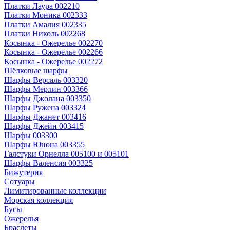
Платки Лаура 002210
Платки Моника 002333
Платки Амалия 002335
Платки Николь 002268
Косынка - Ожерелье 002270
Косынка - Ожерелье 002266
Косынка - Ожерелье 002272
Шёлковые шарфы
Шарфы Версаль 003320
Шарфы Мерлин 003366
Шарфы Джолана 003350
Шарфы Ружена 003324
Шарфы Джанет 003416
Шарфы Джейн 003415
Шарфы 003300
Шарфы Юнона 003355
Галстуки Орнелла 005100 и 005101
Шарфы Валенсия 003325
Бижутерия
Сотуары
Лимитированные коллекции
Морская коллекция
Бусы
Ожерелья
Браслеты