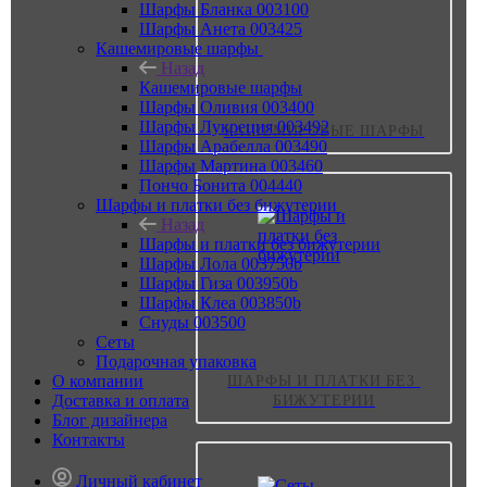
Шарфы Бланка 003100
Шарфы Анета 003425
Кашемировые шарфы
Назад
Кашемировые шарфы
Шарфы Оливия 003400
Шарфы Лукреция 003492
КАШЕМИРОВЫЕ ШАРФЫ
Шарфы Арабелла 003490
Шарфы Мартина 003460
Пончо Бонита 004440
Шарфы и платки без бижутерии
Назад
Шарфы и платки без бижутерии
Шарфы Лола 003750b
Шарфы Гиза 003950b
Шарфы Клеа 003850b
Снуды 003500
Сеты
Подарочная упаковка
О компании
ШАРФЫ И ПЛАТКИ БЕЗ 
Доставка и оплата
БИЖУТЕРИИ
Блог дизайнера
Контакты
Личный кабинет