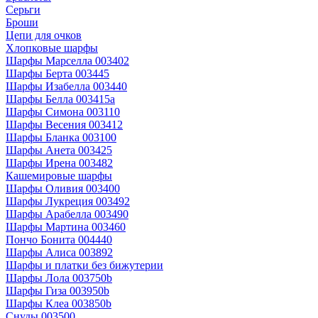
Серьги
Броши
Цепи для очков
Хлопковые шарфы
Шарфы Марселла 003402
Шарфы Берта 003445
Шарфы Изабелла 003440
Шарфы Белла 003415a
Шарфы Симона 003110
Шарфы Весения 003412
Шарфы Бланка 003100
Шарфы Анета 003425
Шарфы Ирена 003482
Кашемировые шарфы
Шарфы Оливия 003400
Шарфы Лукреция 003492
Шарфы Арабелла 003490
Шарфы Мартина 003460
Пончо Бонита 004440
Шарфы Алиса 003892
Шарфы и платки без бижутерии
Шарфы Лола 003750b
Шарфы Гиза 003950b
Шарфы Клеа 003850b
Снуды 003500