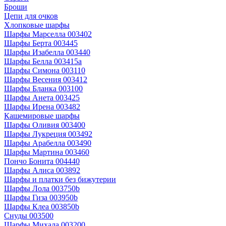
Броши
Цепи для очков
Хлопковые шарфы
Шарфы Марселла 003402
Шарфы Берта 003445
Шарфы Изабелла 003440
Шарфы Белла 003415a
Шарфы Симона 003110
Шарфы Весения 003412
Шарфы Бланка 003100
Шарфы Анета 003425
Шарфы Ирена 003482
Кашемировые шарфы
Шарфы Оливия 003400
Шарфы Лукреция 003492
Шарфы Арабелла 003490
Шарфы Мартина 003460
Пончо Бонита 004440
Шарфы Алиса 003892
Шарфы и платки без бижутерии
Шарфы Лола 003750b
Шарфы Гиза 003950b
Шарфы Клеа 003850b
Снуды 003500
Шарфы Михала 003200