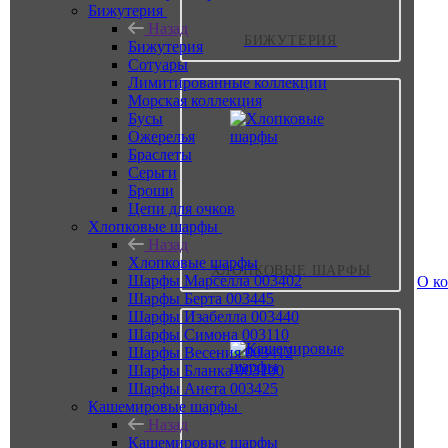
Бижутерия
Назад
БИЖУТЕРИЯ
Бижутерия
Сотуары
Лимитированные коллекции
Морская коллекция
Бусы
Ожерелья
Браслеты
Серьги
Броши
Цепи для очков
Хлопковые шарфы
Назад
Хлопковые шарфы
ХЛОПКОВЫЕ ШАРФЫ
Шарфы Марселла 003402
О к
Шарфы Берта 003445
Шарфы Изабелла 003440
Шарфы Симона 003110
Шарфы Весения 003412
Шарфы Бланка 003100
Шарфы Анета 003425
Кашемировые шарфы
Назад
Кашемировые шарфы