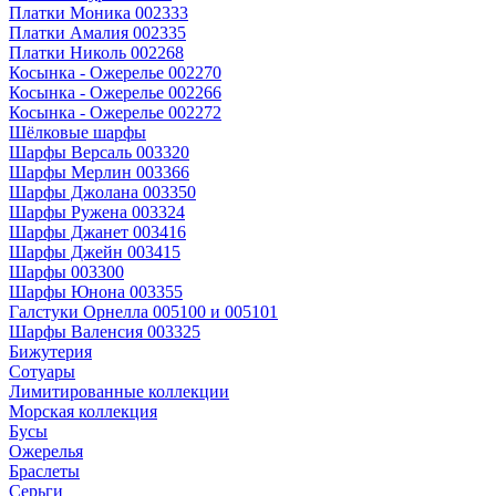
Платки Моника 002333
Платки Амалия 002335
Платки Николь 002268
Косынка - Ожерелье 002270
Косынка - Ожерелье 002266
Косынка - Ожерелье 002272
Шёлковые шарфы
Шарфы Версаль 003320
Шарфы Мерлин 003366
Шарфы Джолана 003350
Шарфы Ружена 003324
Шарфы Джанет 003416
Шарфы Джейн 003415
Шарфы 003300
Шарфы Юнона 003355
Галстуки Орнелла 005100 и 005101
Шарфы Валенсия 003325
Бижутерия
Сотуары
Лимитированные коллекции
Морская коллекция
Бусы
Ожерелья
Браслеты
Серьги