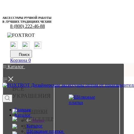
АКСЕССУАРЫ РУЧНОЙ РАБОТЫ
В ЛУЧШИХ ТРАДИЦИЯХ ЧЕХИИ
8 (800) 222-46-88
Поиск
Корзина
0
Каталог
ВСЕ
УКРАШЕНИЯ
Главная
НОВИНКИ
Каталог
БЕСТСЕЛЛЕР
Назад
Каталог
ХИТЫ
Шёлковые платки
АКЦИЯ