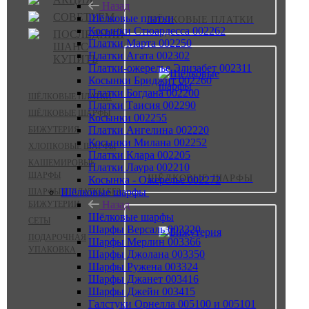
Назад
СОВЕТУЕМ
Шёлковые платки
ШЁЛКОВЫЕ ПЛАТКИ
Косынки Стюардесса 002262
ПОСЛЕДНИЙ
Платки Марта 002250
ШАНС
Платки Агата 002302
КУПИТЬ
Платки-ожерелье Элизабет 002311
Косынки Бриджит 002260
Платки Богдана 002200
ШЁЛКОВЫЕ ПЛАТКИ
Платки Таисия 002290
ШЁЛКОВЫЕ ШАРФЫ
Косынки 002255
Платки Ангелина 002220
БИЖУТЕРИЯ
Косынки Милана 002252
ХЛОПКОВЫЕ ШАРФЫ
Платки Клара 002205
КАШЕМИРОВЫЕ
Платки Лаура 002210
ШАРФЫ
ШЁЛКОВЫЕ ШАРФЫ
Косынка - Ожерелье 002272
Шёлковые шарфы
ШАРФЫ И ПЛАТКИ БЕЗ
Назад
БИЖУТЕРИИ
Шёлковые шарфы
СЕТЫ
Шарфы Версаль 003320
ПОДАРОЧНАЯ
Шарфы Мерлин 003366
УПАКОВКА
Шарфы Джолана 003350
Шарфы Ружена 003324
Шарфы Джанет 003416
Шарфы Джейн 003415
Галстуки Орнелла 005100 и 005101