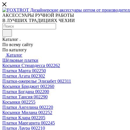
АКСЕССУАРЫ РУЧНОЙ РАБОТЫ
В ЛУЧШИХ ТРАДИЦИЯХ ЧЕХИИ
Каталог
По всему сайту
По каталогу
Каталог
Шёлковые платки
Косынки Стюардесса 002262
Платки Марта 002250
Платки Агата 002302
Платки-ожерелье Элизабет 002311
Косынки Бриджит 002260
Платки Богдана 002200
Платки Таисия 002290
Косынки 002255
Платки Ангелина 002220
Косынки Милана 002252
Платки Клара 002205
Платки Маргарита 002245
Платки Лаура 002210