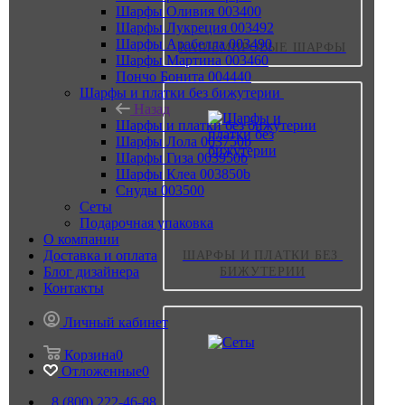
Шарфы Оливия 003400
Шарфы Лукреция 003492
Шарфы Арабелла 003490
КАШЕМИРОВЫЕ ШАРФЫ
Шарфы Мартина 003460
Пончо Бонита 004440
Шарфы и платки без бижутерии
Назад
Шарфы и платки без бижутерии
Шарфы Лола 003750b
Шарфы Гиза 003950b
Шарфы Клеа 003850b
Снуды 003500
Сеты
Подарочная упаковка
О компании
Доставка и оплата
ШАРФЫ И ПЛАТКИ БЕЗ 
Блог дизайнера
БИЖУТЕРИИ
Контакты
Личный кабинет
Корзина
0
Отложенные
0
8 (800) 222-46-88