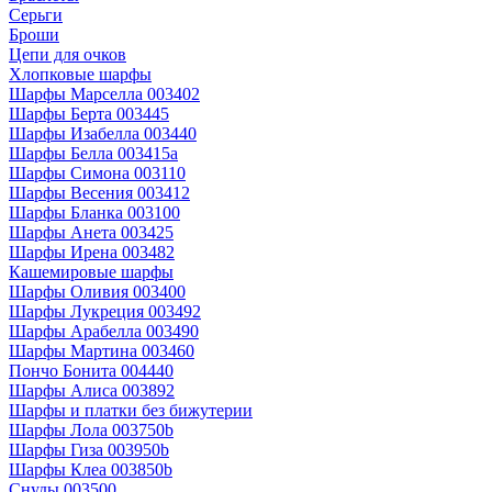
Серьги
Броши
Цепи для очков
Хлопковые шарфы
Шарфы Марселла 003402
Шарфы Берта 003445
Шарфы Изабелла 003440
Шарфы Белла 003415a
Шарфы Симона 003110
Шарфы Весения 003412
Шарфы Бланка 003100
Шарфы Анета 003425
Шарфы Ирена 003482
Кашемировые шарфы
Шарфы Оливия 003400
Шарфы Лукреция 003492
Шарфы Арабелла 003490
Шарфы Мартина 003460
Пончо Бонита 004440
Шарфы Алиса 003892
Шарфы и платки без бижутерии
Шарфы Лола 003750b
Шарфы Гиза 003950b
Шарфы Клеа 003850b
Снуды 003500