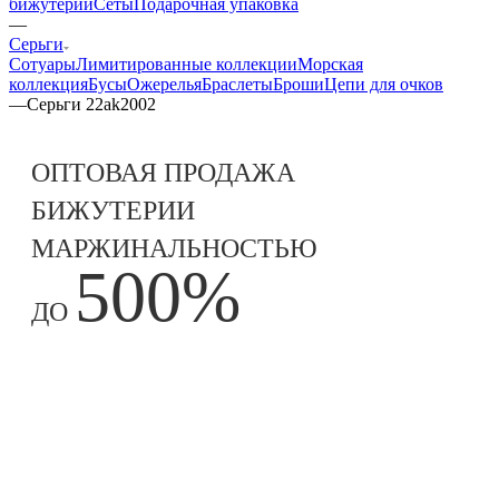
бижутерии
Сеты
Подарочная упаковка
—
Серьги
Сотуары
Лимитированные коллекции
Морская
коллекция
Бусы
Ожерелья
Браслеты
Броши
Цепи для очков
—
Серьги 22ak2002
ОПТОВАЯ ПРОДАЖА
БИЖУТЕРИИ
МАРЖИНАЛЬНОСТЬЮ
500%
ДО