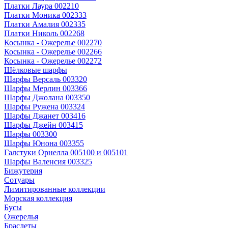
Платки Лаура 002210
Платки Моника 002333
Платки Амалия 002335
Платки Николь 002268
Косынка - Ожерелье 002270
Косынка - Ожерелье 002266
Косынка - Ожерелье 002272
Шёлковые шарфы
Шарфы Версаль 003320
Шарфы Мерлин 003366
Шарфы Джолана 003350
Шарфы Ружена 003324
Шарфы Джанет 003416
Шарфы Джейн 003415
Шарфы 003300
Шарфы Юнона 003355
Галстуки Орнелла 005100 и 005101
Шарфы Валенсия 003325
Бижутерия
Сотуары
Лимитированные коллекции
Морская коллекция
Бусы
Ожерелья
Браслеты