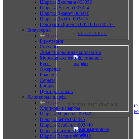
Шарфы Джолана 003350
Шарфы Ружена 003324
Шарфы Джанет 003416
Шарфы Джейн 003415
Галстуки Орнелла 005100 и 005101
Бижутерия
БИЖУТЕРИЯ
Назад
Бижутерия
Сотуары
Лимитированные коллекции
Морская коллекция
Бусы
Ожерелья
Браслеты
Серьги
Броши
Цепи для очков
Хлопковые шарфы
Назад
ХЛОПКОВЫЕ ШАРФЫ
О
Хлопковые шарфы
к
Шарфы Марселла 003402
Шарфы Берта 003445
Шарфы Изабелла 003440
Шарфы Симона 003110
Шарфы Весения 003412