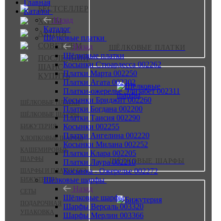
Главная
БЕСТСЕЛЛЕР
Каталог
Назад
ХИТЫ
Каталог
АКЦИЯ
Шёлковые платки
СОВЕТУЕМ
Назад
ШЁЛКОВЫЕ ПЛАТКИ
Шёлковые платки
ПОСЛЕДНИЙ
Косынки Стюардесса 002262
ШАНС
Платки Марта 002250
КУПИТЬ
Платки Агата 002302
Платки-ожерелье Элизабет 002311
Косынки Бриджит 002260
ШЁЛКОВЫЕ ПЛАТКИ
Платки Богдана 002200
ШЁЛКОВЫЕ ШАРФЫ
Платки Таисия 002290
Косынки 002255
БИЖУТЕРИЯ
Платки Ангелина 002220
ХЛОПКОВЫЕ ШАРФЫ
Косынки Милана 002252
КАШЕМИРОВЫЕ
Платки Клара 002205
ШАРФЫ
ШЁЛКОВЫЕ ШАРФЫ
Платки Лаура 002210
Косынка - Ожерелье 002272
ШАРФЫ И ПЛАТКИ БЕЗ
Шёлковые шарфы
БИЖУТЕРИИ
Назад
СЕТЫ
Шёлковые шарфы
ПОДАРОЧНАЯ
Шарфы Версаль 003320
УПАКОВКА
Шарфы Мерлин 003366