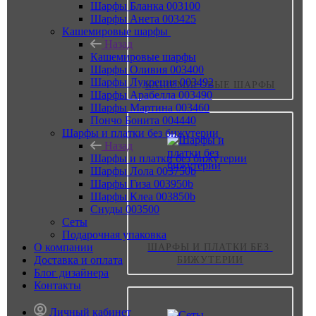
Шарфы Бланка 003100
Шарфы Анета 003425
Кашемировые шарфы
Назад
Кашемировые шарфы
Шарфы Оливия 003400
Шарфы Лукреция 003492
КАШЕМИРОВЫЕ ШАРФЫ
Шарфы Арабелла 003490
Шарфы Мартина 003460
Пончо Бонита 004440
Шарфы и платки без бижутерии
Назад
Шарфы и платки без бижутерии
Шарфы Лола 003750b
Шарфы Гиза 003950b
Шарфы Клеа 003850b
Снуды 003500
Сеты
Подарочная упаковка
О компании
ШАРФЫ И ПЛАТКИ БЕЗ 
Доставка и оплата
БИЖУТЕРИИ
Блог дизайнера
Контакты
Личный кабинет