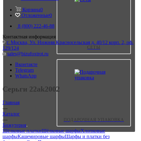
Корзина
0
Отложенные
0
8 (800) 222-46-88
Контактная информация
г. Москва, Ул. Нижняя Красносельская д. 40/12 корп. 2, оф.
СЕТЫ
129/124
sales@bizufoxtrot.ru
Вконтакте
Telegram
WhatsApp
Серьги 22ak2002
Главная
—
Каталог
—
ПОДАРОЧНАЯ УПАКОВКА
Бижутерия
Шёлковые платки
Шёлковые шарфы
Хлопковые
шарфы
Кашемировые шарфы
Шарфы и платки без