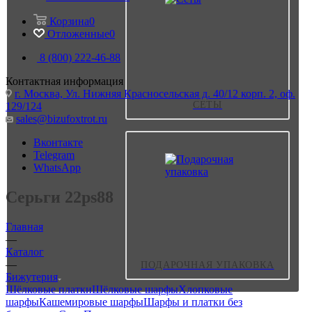
Корзина
0
Отложенные
0
8 (800) 222-46-88
Контактная информация
г. Москва, Ул. Нижняя Красносельская д. 40/12 корп. 2, оф.
СЕТЫ
129/124
sales@bizufoxtrot.ru
Вконтакте
Telegram
WhatsApp
Серьги 22ps88
Главная
—
Каталог
—
ПОДАРОЧНАЯ УПАКОВКА
Бижутерия
Шёлковые платки
Шёлковые шарфы
Хлопковые
шарфы
Кашемировые шарфы
Шарфы и платки без