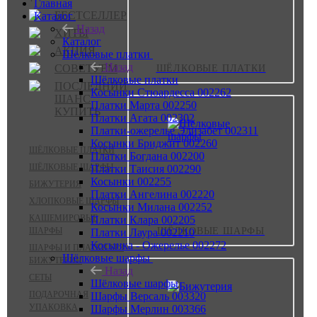
Главная
БЕСТСЕЛЛЕР
Каталог
Назад
ХИТЫ
Каталог
АКЦИЯ
Шёлковые платки
Назад
СОВЕТУЕМ
ШЁЛКОВЫЕ ПЛАТКИ
Шёлковые платки
ПОСЛЕДНИЙ
Косынки Стюардесса 002262
ШАНС
Платки Марта 002250
КУПИТЬ
Платки Агата 002302
Платки-ожерелье Элизабет 002311
Косынки Бриджит 002260
ШЁЛКОВЫЕ ПЛАТКИ
Платки Богдана 002200
ШЁЛКОВЫЕ ШАРФЫ
Платки Таисия 002290
Косынки 002255
БИЖУТЕРИЯ
Платки Ангелина 002220
ХЛОПКОВЫЕ ШАРФЫ
Косынки Милана 002252
КАШЕМИРОВЫЕ
Платки Клара 002205
ШАРФЫ
ШЁЛКОВЫЕ ШАРФЫ
Платки Лаура 002210
Косынка - Ожерелье 002272
ШАРФЫ И ПЛАТКИ БЕЗ
Шёлковые шарфы
БИЖУТЕРИИ
Назад
СЕТЫ
Шёлковые шарфы
ПОДАРОЧНАЯ
Шарфы Версаль 003320
УПАКОВКА
Шарфы Мерлин 003366