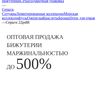
бижутерии
Сеты
Подарочная упаковка
—
Серьги
Сотуары
Лимитированные коллекции
Морская
коллекция
Бусы
Ожерелья
Браслеты
Броши
Цепи для очков
—
Серьги 22ps88
ОПТОВАЯ ПРОДАЖА
БИЖУТЕРИИ
МАРЖИНАЛЬНОСТЬЮ
500%
ДО