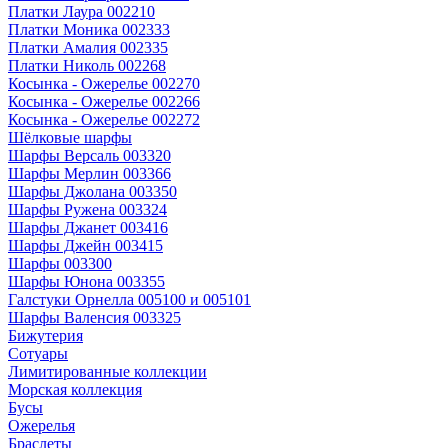
Платки Лаура 002210
Платки Моника 002333
Платки Амалия 002335
Платки Николь 002268
Косынка - Ожерелье 002270
Косынка - Ожерелье 002266
Косынка - Ожерелье 002272
Шёлковые шарфы
Шарфы Версаль 003320
Шарфы Мерлин 003366
Шарфы Джолана 003350
Шарфы Ружена 003324
Шарфы Джанет 003416
Шарфы Джейн 003415
Шарфы 003300
Шарфы Юнона 003355
Галстуки Орнелла 005100 и 005101
Шарфы Валенсия 003325
Бижутерия
Сотуары
Лимитированные коллекции
Морская коллекция
Бусы
Ожерелья
Браслеты