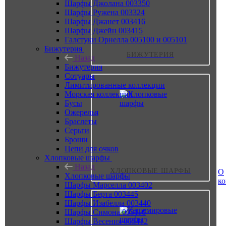
Шарфы Джолана 003350
Шарфы Ружена 003324
Шарфы Джанет 003416
Шарфы Джейн 003415
Галстуки Орнелла 005100 и 005101
Бижутерия
БИЖУТЕРИЯ
Назад
Бижутерия
Сотуары
Лимитированные коллекции
Морская коллекция
Бусы
Ожерелья
Браслеты
Серьги
Броши
Цепи для очков
Хлопковые шарфы
Назад
ХЛОПКОВЫЕ ШАРФЫ
О
Хлопковые шарфы
к
Шарфы Марселла 003402
Шарфы Берта 003445
Шарфы Изабелла 003440
Шарфы Симона 003110
Шарфы Весения 003412