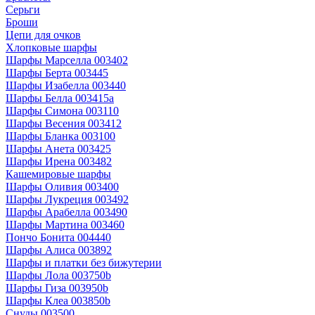
Серьги
Броши
Цепи для очков
Хлопковые шарфы
Шарфы Марселла 003402
Шарфы Берта 003445
Шарфы Изабелла 003440
Шарфы Белла 003415a
Шарфы Симона 003110
Шарфы Весения 003412
Шарфы Бланка 003100
Шарфы Анета 003425
Шарфы Ирена 003482
Кашемировые шарфы
Шарфы Оливия 003400
Шарфы Лукреция 003492
Шарфы Арабелла 003490
Шарфы Мартина 003460
Пончо Бонита 004440
Шарфы Алиса 003892
Шарфы и платки без бижутерии
Шарфы Лола 003750b
Шарфы Гиза 003950b
Шарфы Клеа 003850b
Снуды 003500