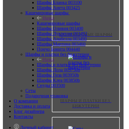
Шарфы Бланка 003100
Шарфы Анета 003425
Кашемировые шарфы
Назад
Кашемировые шарфы
Шарфы Оливия 003400
Шарфы Лукреция 003492
КАШЕМИРОВЫЕ ШАРФЫ
Шарфы Арабелла 003490
Шарфы Мартина 003460
Пончо Бонита 004440
Шарфы и платки без бижутерии
Назад
Шарфы и платки без бижутерии
Шарфы Лола 003750b
Шарфы Гиза 003950b
Шарфы Клеа 003850b
Снуды 003500
Сеты
Подарочная упаковка
О компании
ШАРФЫ И ПЛАТКИ БЕЗ 
Доставка и оплата
БИЖУТЕРИИ
Блог дизайнера
Контакты
Личный кабинет