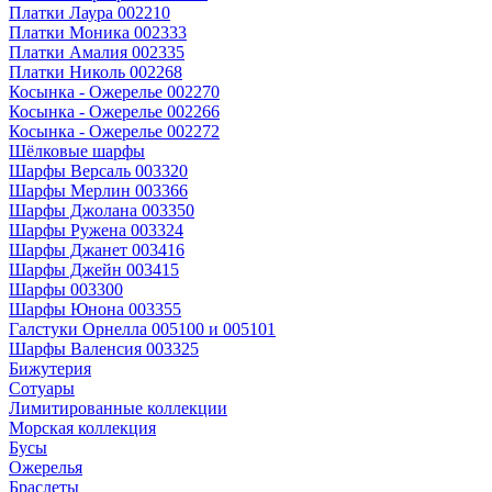
Платки Лаура 002210
Платки Моника 002333
Платки Амалия 002335
Платки Николь 002268
Косынка - Ожерелье 002270
Косынка - Ожерелье 002266
Косынка - Ожерелье 002272
Шёлковые шарфы
Шарфы Версаль 003320
Шарфы Мерлин 003366
Шарфы Джолана 003350
Шарфы Ружена 003324
Шарфы Джанет 003416
Шарфы Джейн 003415
Шарфы 003300
Шарфы Юнона 003355
Галстуки Орнелла 005100 и 005101
Шарфы Валенсия 003325
Бижутерия
Сотуары
Лимитированные коллекции
Морская коллекция
Бусы
Ожерелья
Браслеты