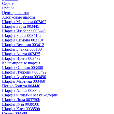
Серьги
Броши
Цепи для очков
Хлопковые шарфы
Шарфы Марселла 003402
Шарфы Берта 003445
Шарфы Изабелла 003440
Шарфы Белла 003415a
Шарфы Симона 003110
Шарфы Весения 003412
Шарфы Бланка 003100
Шарфы Анета 003425
Шарфы Ирена 003482
Кашемировые шарфы
Шарфы Оливия 003400
Шарфы Лукреция 003492
Шарфы Арабелла 003490
Шарфы Мартина 003460
Пончо Бонита 004440
Шарфы Алиса 003892
Шарфы и платки без бижутерии
Шарфы Лола 003750b
Шарфы Гиза 003950b
Шарфы Клеа 003850b
Снуды 003500