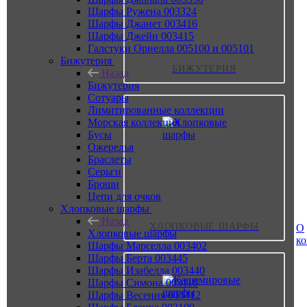
Шарфы Ружена 003324
Шарфы Джанет 003416
Шарфы Джейн 003415
Галстуки Орнелла 005100 и 005101
Бижутерия
БИЖУТЕРИЯ
Назад
Бижутерия
Сотуары
Лимитированные коллекции
Морская коллекция
Бусы
Ожерелья
Браслеты
Серьги
Броши
Цепи для очков
Хлопковые шарфы
Назад
ХЛОПКОВЫЕ ШАРФЫ
О
Хлопковые шарфы
к
Шарфы Марселла 003402
Шарфы Берта 003445
Шарфы Изабелла 003440
Шарфы Симона 003110
Шарфы Весения 003412