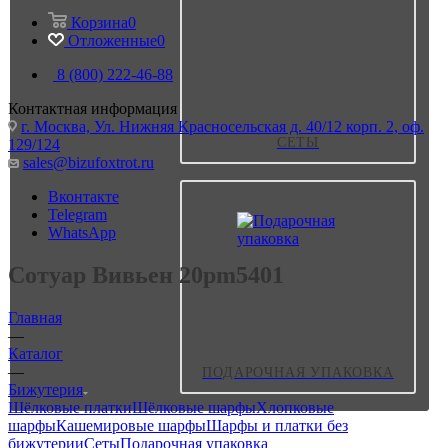
Корзина
0
Отложенные
0
8 (800) 222-46-88
Контактная информация
г. Москва, Ул. Нижняя Красносельская д. 40/12 корп. 2, оф.
СЕТЫ
129/124
sales@bizufoxtrot.ru
Вконтакте
Telegram
WhatsApp
Сотуар Вивьен 20pm5401
Главная
—
Каталог
—
ПОДАРОЧНАЯ УПАКОВКА
Бижутерия
Шёлковые платки
Шёлковые шарфы
Хлопковые
шарфы
Кашемировые шарфы
Шарфы и платки без
бижутерии
Сеты
Подарочная упаковка