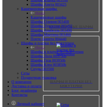
Шарфы Бланка 003100
Шарфы Анета 003425
Кашемировые шарфы
Назад
Кашемировые шарфы
Шарфы Оливия 003400
Шарфы Лукреция 003492
КАШЕМИРОВЫЕ ШАРФЫ
Шарфы Арабелла 003490
Шарфы Мартина 003460
Пончо Бонита 004440
Шарфы и платки без бижутерии
Назад
Шарфы и платки без бижутерии
Шарфы Лола 003750b
Шарфы Гиза 003950b
Шарфы Клеа 003850b
Снуды 003500
Сеты
Подарочная упаковка
О компании
ШАРФЫ И ПЛАТКИ БЕЗ 
Доставка и оплата
БИЖУТЕРИИ
Блог дизайнера
Контакты
Личный кабинет