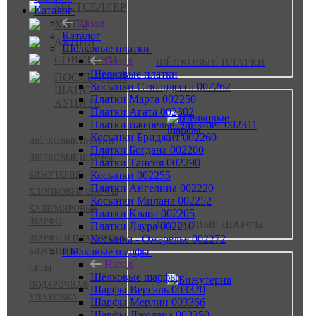
БЕСТСЕЛЛЕР
Каталог
Назад
ХИТЫ
Каталог
АКЦИЯ
Шёлковые платки
СОВЕТУЕМ
Назад
ШЁЛКОВЫЕ ПЛАТКИ
Шёлковые платки
ПОСЛЕДНИЙ
Косынки Стюардесса 002262
ШАНС
Платки Марта 002250
КУПИТЬ
Платки Агата 002302
Платки-ожерелье Элизабет 002311
Косынки Бриджит 002260
ШЁЛКОВЫЕ ПЛАТКИ
Платки Богдана 002200
ШЁЛКОВЫЕ ШАРФЫ
Платки Таисия 002290
Косынки 002255
БИЖУТЕРИЯ
Платки Ангелина 002220
ХЛОПКОВЫЕ ШАРФЫ
Косынки Милана 002252
КАШЕМИРОВЫЕ
Платки Клара 002205
ШАРФЫ
ШЁЛКОВЫЕ ШАРФЫ
Платки Лаура 002210
Косынка - Ожерелье 002272
ШАРФЫ И ПЛАТКИ БЕЗ
Шёлковые шарфы
БИЖУТЕРИИ
Назад
СЕТЫ
Шёлковые шарфы
ПОДАРОЧНАЯ
Шарфы Версаль 003320
УПАКОВКА
Шарфы Мерлин 003366
Шарфы Джолана 003350