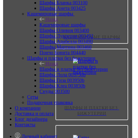
Шарфы Бланка 003100
Шарфы Анета 003425
Кашемировые шарфы
Назад
Кашемировые шарфы
Шарфы Оливия 003400
Шарфы Лукреция 003492
КАШЕМИРОВЫЕ ШАРФЫ
Шарфы Арабелла 003490
Шарфы Мартина 003460
Пончо Бонита 004440
Шарфы и платки без бижутерии
Назад
Шарфы и платки без бижутерии
Шарфы Лола 003750b
Шарфы Гиза 003950b
Шарфы Клеа 003850b
Снуды 003500
Сеты
Подарочная упаковка
О компании
ШАРФЫ И ПЛАТКИ БЕЗ 
Доставка и оплата
БИЖУТЕРИИ
Блог дизайнера
Контакты
Личный кабинет