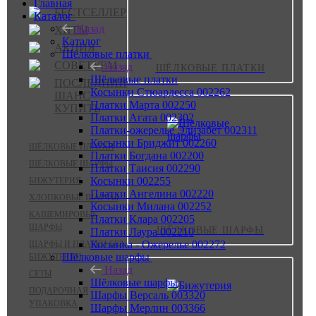
Главная
БЕСТСЕЛЛЕР
Каталог
Назад
ХИТЫ
Каталог
АКЦИЯ
Шёлковые платки
СОВЕТУЕМ
Назад
ШЁЛКОВЫЕ ПЛАТКИ
Шёлковые платки
ПОСЛЕДНИЙ
Косынки Стюардесса 002262
ШАНС
Платки Марта 002250
КУПИТЬ
Платки Агата 002302
Платки-ожерелье Элизабет 002311
Косынки Бриджит 002260
ШЁЛКОВЫЕ ПЛАТКИ
Платки Богдана 002200
ШЁЛКОВЫЕ ШАРФЫ
Платки Таисия 002290
Косынки 002255
БИЖУТЕРИЯ
Платки Ангелина 002220
ХЛОПКОВЫЕ ШАРФЫ
Косынки Милана 002252
КАШЕМИРОВЫЕ
Платки Клара 002205
ШАРФЫ
ШЁЛКОВЫЕ ШАРФЫ
Платки Лаура 002210
Косынка - Ожерелье 002272
ШАРФЫ И ПЛАТКИ БЕЗ
Шёлковые шарфы
БИЖУТЕРИИ
Назад
СЕТЫ
Шёлковые шарфы
ПОДАРОЧНАЯ
Шарфы Версаль 003320
УПАКОВКА
Шарфы Мерлин 003366