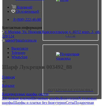
Корзина
0
Отложенные
0
8 (800) 222-46-88
Контактная информация
г. Москва, Ул. Нижняя Красносельская д. 40/12 корп. 2, оф.
СЕТЫ
129/124
sales@bizufoxtrot.ru
Вконтакте
Telegram
WhatsApp
Шарф Лукреция 003492_88
Главная
—
Каталог
—
ПОДАРОЧНАЯ УПАКОВКА
Кашемировые шарфы оптом
Шёлковые платки
Шёлковые шарфы
Бижутерия
Хлопковые
шарфы
Шарфы и платки без бижутерии
Сеты
Подарочная