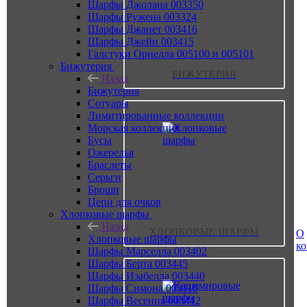
Шарфы Джолана 003350
Шарфы Ружена 003324
Шарфы Джанет 003416
Шарфы Джейн 003415
Галстуки Орнелла 005100 и 005101
Бижутерия
БИЖУТЕРИЯ
Назад
Бижутерия
Сотуары
Лимитированные коллекции
Морская коллекция
Бусы
Ожерелья
Браслеты
Серьги
Броши
Цепи для очков
Хлопковые шарфы
Назад
ХЛОПКОВЫЕ ШАРФЫ
О
Хлопковые шарфы
к
Шарфы Марселла 003402
Шарфы Берта 003445
Шарфы Изабелла 003440
Шарфы Симона 003110
Шарфы Весения 003412