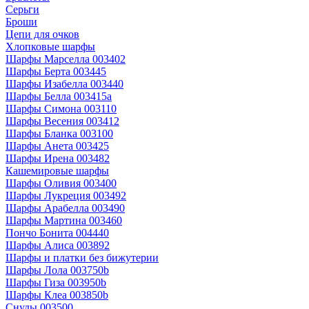
Серьги
Броши
Цепи для очков
Хлопковые шарфы
Шарфы Марселла 003402
Шарфы Берта 003445
Шарфы Изабелла 003440
Шарфы Белла 003415a
Шарфы Симона 003110
Шарфы Весения 003412
Шарфы Бланка 003100
Шарфы Анета 003425
Шарфы Ирена 003482
Кашемировые шарфы
Шарфы Оливия 003400
Шарфы Лукреция 003492
Шарфы Арабелла 003490
Шарфы Мартина 003460
Пончо Бонита 004440
Шарфы Алиса 003892
Шарфы и платки без бижутерии
Шарфы Лола 003750b
Шарфы Гиза 003950b
Шарфы Клеа 003850b
Снуды 003500