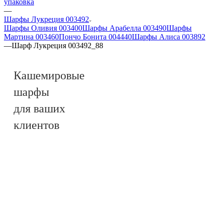
упаковка
—
Шарфы Лукреция 003492
Шарфы Оливия 003400
Шарфы Арабелла 003490
Шарфы
Мартина 003460
Пончо Бонита 004440
Шарфы Алиса 003892
—
Шарф Лукреция 003492_88
Кашемировые
шарфы
для ваших
клиентов