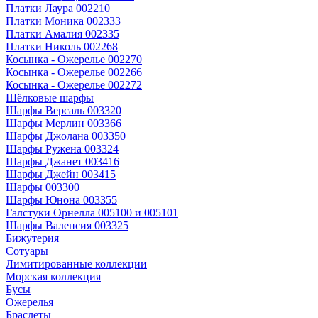
Платки Лаура 002210
Платки Моника 002333
Платки Амалия 002335
Платки Николь 002268
Косынка - Ожерелье 002270
Косынка - Ожерелье 002266
Косынка - Ожерелье 002272
Шёлковые шарфы
Шарфы Версаль 003320
Шарфы Мерлин 003366
Шарфы Джолана 003350
Шарфы Ружена 003324
Шарфы Джанет 003416
Шарфы Джейн 003415
Шарфы 003300
Шарфы Юнона 003355
Галстуки Орнелла 005100 и 005101
Шарфы Валенсия 003325
Бижутерия
Сотуары
Лимитированные коллекции
Морская коллекция
Бусы
Ожерелья
Браслеты