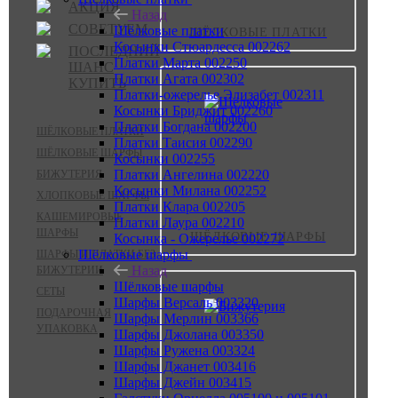
АКЦИЯ
Назад
СОВЕТУЕМ
Шёлковые платки
ШЁЛКОВЫЕ ПЛАТКИ
Косынки Стюардесса 002262
ПОСЛЕДНИЙ
Платки Марта 002250
ШАНС
Платки Агата 002302
КУПИТЬ
Платки-ожерелье Элизабет 002311
Косынки Бриджит 002260
Платки Богдана 002200
ШЁЛКОВЫЕ ПЛАТКИ
Платки Таисия 002290
ШЁЛКОВЫЕ ШАРФЫ
Косынки 002255
Платки Ангелина 002220
БИЖУТЕРИЯ
Косынки Милана 002252
ХЛОПКОВЫЕ ШАРФЫ
Платки Клара 002205
КАШЕМИРОВЫЕ
Платки Лаура 002210
ШАРФЫ
ШЁЛКОВЫЕ ШАРФЫ
Косынка - Ожерелье 002272
Шёлковые шарфы
ШАРФЫ И ПЛАТКИ БЕЗ
Назад
БИЖУТЕРИИ
Шёлковые шарфы
СЕТЫ
Шарфы Версаль 003320
ПОДАРОЧНАЯ
Шарфы Мерлин 003366
УПАКОВКА
Шарфы Джолана 003350
Шарфы Ружена 003324
Шарфы Джанет 003416
Шарфы Джейн 003415