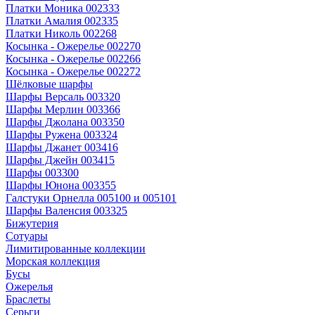
Платки Моника 002333
Платки Амалия 002335
Платки Николь 002268
Косынка - Ожерелье 002270
Косынка - Ожерелье 002266
Косынка - Ожерелье 002272
Шёлковые шарфы
Шарфы Версаль 003320
Шарфы Мерлин 003366
Шарфы Джолана 003350
Шарфы Ружена 003324
Шарфы Джанет 003416
Шарфы Джейн 003415
Шарфы 003300
Шарфы Юнона 003355
Галстуки Орнелла 005100 и 005101
Шарфы Валенсия 003325
Бижутерия
Сотуары
Лимитированные коллекции
Морская коллекция
Бусы
Ожерелья
Браслеты
Серьги