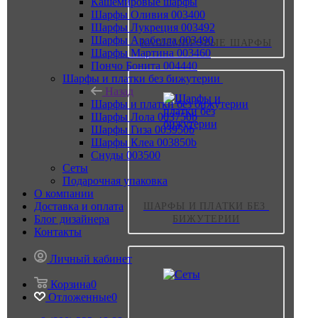
Кашемировые шарфы
Шарфы Оливия 003400
Шарфы Лукреция 003492
Шарфы Арабелла 003490
КАШЕМИРОВЫЕ ШАРФЫ
Шарфы Мартина 003460
Пончо Бонита 004440
Шарфы и платки без бижутерии
Назад
Шарфы и платки без бижутерии
Шарфы Лола 003750b
Шарфы Гиза 003950b
Шарфы Клеа 003850b
Снуды 003500
Сеты
Подарочная упаковка
О компании
Доставка и оплата
ШАРФЫ И ПЛАТКИ БЕЗ 
Блог дизайнера
БИЖУТЕРИИ
Контакты
Личный кабинет
Корзина
0
Отложенные
0