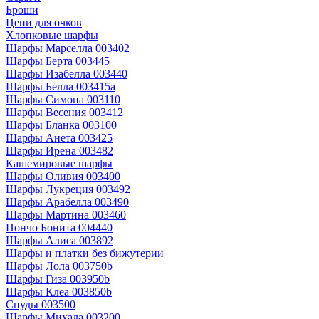
Броши
Цепи для очков
Хлопковые шарфы
Шарфы Марселла 003402
Шарфы Берта 003445
Шарфы Изабелла 003440
Шарфы Белла 003415a
Шарфы Симона 003110
Шарфы Весения 003412
Шарфы Бланка 003100
Шарфы Анета 003425
Шарфы Ирена 003482
Кашемировые шарфы
Шарфы Оливия 003400
Шарфы Лукреция 003492
Шарфы Арабелла 003490
Шарфы Мартина 003460
Пончо Бонита 004440
Шарфы Алиса 003892
Шарфы и платки без бижутерии
Шарфы Лола 003750b
Шарфы Гиза 003950b
Шарфы Клеа 003850b
Снуды 003500
Шарфы Михала 003200