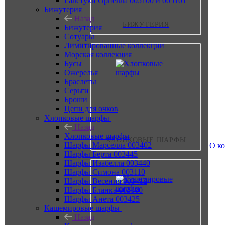
Галстуки Орнелла 005100 и 005101
Бижутерия
Назад
БИЖУТЕРИЯ
Бижутерия
Сотуары
Лимитированные коллекции
Морская коллекция
Бусы
Ожерелья
Браслеты
Серьги
Броши
Цепи для очков
Хлопковые шарфы
Назад
Хлопковые шарфы
ХЛОПКОВЫЕ ШАРФЫ
Шарфы Марселла 003402
О к
Шарфы Берта 003445
Шарфы Изабелла 003440
Шарфы Симона 003110
Шарфы Весения 003412
Шарфы Бланка 003100
Шарфы Анета 003425
Кашемировые шарфы
Назад