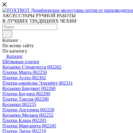
АКСЕССУАРЫ РУЧНОЙ РАБОТЫ
В ЛУЧШИХ ТРАДИЦИЯХ ЧЕХИИ
Каталог
По всему сайту
По каталогу
Каталог
Шёлковые платки
Косынки Стюардесса 002262
Платки Марта 002250
Платки Агата 002302
Платки-ожерелье Элизабет 002311
Косынки Бриджит 002260
Платки Богдана 002200
Платки Таисия 002290
Косынки 002255
Платки Ангелина 002220
Косынки Милана 002252
Платки Клара 002205
Платки Маргарита 002245
Платки Лаура 002210