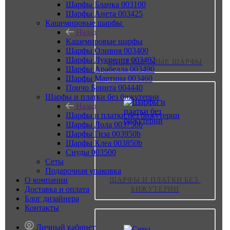
Шарфы Бланка 003100
Шарфы Анета 003425
Кашемировые шарфы
Назад
Кашемировые шарфы
Шарфы Оливия 003400
Шарфы Лукреция 003492
КАШЕМИРОВЫЕ ШАРФЫ
Шарфы Арабелла 003490
Шарфы Мартина 003460
Пончо Бонита 004440
Шарфы и платки без бижутерии
Назад
Шарфы и платки без бижутерии
Шарфы Лола 003750b
Шарфы Гиза 003950b
Шарфы Клеа 003850b
Снуды 003500
Сеты
Подарочная упаковка
О компании
ШАРФЫ И ПЛАТКИ БЕЗ 
Доставка и оплата
БИЖУТЕРИИ
Блог дизайнера
Контакты
Личный кабинет