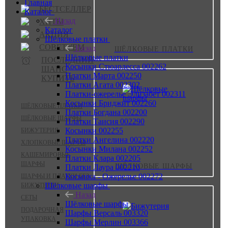
Главная
БЕСТСЕЛЛЕР
Каталог
Назад
ХИТЫ
Каталог
АКЦИЯ
Шёлковые платки
СОВЕТУЕМ
Назад
ШЁЛКОВЫЕ ПЛАТКИ
Шёлковые платки
ПОСЛЕДНИЙ
Косынки Стюардесса 002262
ШАНС
Платки Марта 002250
КУПИТЬ
Платки Агата 002302
Платки-ожерелье Элизабет 002311
Косынки Бриджит 002260
ШЁЛКОВЫЕ ПЛАТКИ
Платки Богдана 002200
ШЁЛКОВЫЕ ШАРФЫ
Платки Таисия 002290
Косынки 002255
БИЖУТЕРИЯ
Платки Ангелина 002220
ХЛОПКОВЫЕ ШАРФЫ
Косынки Милана 002252
КАШЕМИРОВЫЕ
Платки Клара 002205
ШАРФЫ
ШЁЛКОВЫЕ ШАРФЫ
Платки Лаура 002210
Косынка - Ожерелье 002272
ШАРФЫ И ПЛАТКИ БЕЗ
Шёлковые шарфы
БИЖУТЕРИИ
Назад
СЕТЫ
Шёлковые шарфы
ПОДАРОЧНАЯ
Шарфы Версаль 003320
УПАКОВКА
Шарфы Мерлин 003366