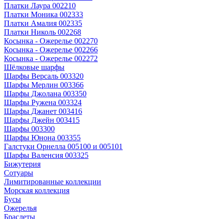
Платки Лаура 002210
Платки Моника 002333
Платки Амалия 002335
Платки Николь 002268
Косынка - Ожерелье 002270
Косынка - Ожерелье 002266
Косынка - Ожерелье 002272
Шёлковые шарфы
Шарфы Версаль 003320
Шарфы Мерлин 003366
Шарфы Джолана 003350
Шарфы Ружена 003324
Шарфы Джанет 003416
Шарфы Джейн 003415
Шарфы 003300
Шарфы Юнона 003355
Галстуки Орнелла 005100 и 005101
Шарфы Валенсия 003325
Бижутерия
Сотуары
Лимитированные коллекции
Морская коллекция
Бусы
Ожерелья
Браслеты