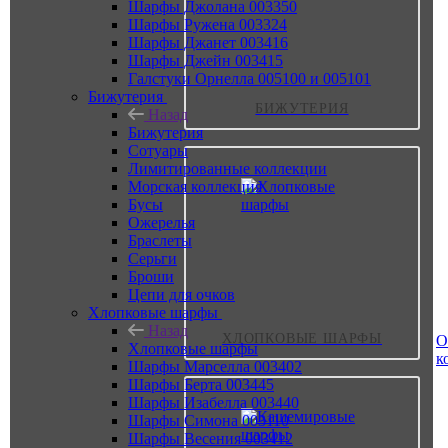
Шарфы Джолана 003350
Шарфы Ружена 003324
Шарфы Джанет 003416
Шарфы Джейн 003415
Галстуки Орнелла 005100 и 005101
Бижутерия
БИЖУТЕРИЯ
Назад
Бижутерия
Сотуары
Лимитированные коллекции
Морская коллекция
Бусы
Ожерелья
Браслеты
Серьги
Броши
Цепи для очков
Хлопковые шарфы
Назад
ХЛОПКОВЫЕ ШАРФЫ
О
Хлопковые шарфы
к
Шарфы Марселла 003402
Шарфы Берта 003445
Шарфы Изабелла 003440
Шарфы Симона 003110
Шарфы Весения 003412