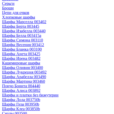
Серьги
Броши
Цепи для очков
Хлопковые шарфы
Шарфы Марселла 003402
Шарфы Берта 003445
Шарфы Изабелла 003440
Шарфы Белла 003415a
Шарфы Симона 003110
Шарфы Весения 003412
Шарфы Бланка 003100
Шарфы Анета 003425
Шарфы Ирена 003482
Кашемировые шарфы
Шарфы Оливия 003400
Шарфы Лукреция 003492
Шарфы Арабелла 003490
Шарфы Мартина 003460
Пончо Бонита 004440
Шарфы Алиса 003892
Шарфы и платки без бижутерии
Шарфы Лола 003750b
Шарфы Гиза 003950b
Шарфы Клеа 003850b
Снуды 003500