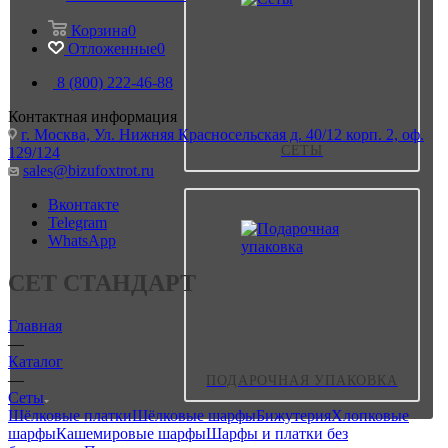
Корзина
0
Отложенные
0
8 (800) 222-46-88
Контактная информация
г. Москва, Ул. Нижняя Красносельская д. 40/12 корп. 2, оф.
СЕТЫ
129/124
sales@bizufoxtrot.ru
Вконтакте
Telegram
WhatsApp
СЕТ СТАНДАРТ
Главная
—
Каталог
—
ПОДАРОЧНАЯ УПАКОВКА
Сеты
Шёлковые платки
Шёлковые шарфы
Бижутерия
Хлопковые
шарфы
Кашемировые шарфы
Шарфы и платки без