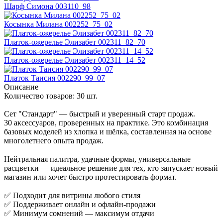
Шарф Симона 003110_98
Косынка Милана 002252_75_02
Платок-ожерелье Элизабет 002311_82_70
Платок-ожерелье Элизабет 002311_14_52
Платок Таисия 002290_99_07
Описание
Количество товаров: 30 шт.
Сет "Стандарт" — быстрый и уверенный старт продаж.
30 аксессуаров, проверенных на практике. Это комбинация
базовых моделей из хлопка и шёлка, составленная на основе
многолетнего опыта продаж.
⠀
Нейтральная палитра, удачные формы, универсальные
расцветки — идеальное решение для тех, кто запускает новый
магазин или хочет быстро протестировать формат.
⠀
✅ Подходит для витрины любого стиля
✅ Поддерживает онлайн и офлайн-продажи
✅ Минимум сомнений — максимум отдачи
⠀