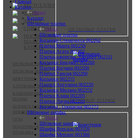
Главная
БЕСТСЕЛЛЕР
Каталог
Назад
ХИТЫ
Каталог
АКЦИЯ
Шёлковые платки
СОВЕТУЕМ
Назад
ШЁЛКОВЫЕ ПЛАТКИ
Шёлковые платки
ПОСЛЕДНИЙ
Косынки Стюардесса 002262
ШАНС
Платки Марта 002250
КУПИТЬ
Платки Агата 002302
Платки-ожерелье Элизабет 002311
Косынки Бриджит 002260
ШЁЛКОВЫЕ ПЛАТКИ
Платки Богдана 002200
ШЁЛКОВЫЕ ШАРФЫ
Платки Таисия 002290
Косынки 002255
БИЖУТЕРИЯ
Платки Ангелина 002220
ХЛОПКОВЫЕ ШАРФЫ
Косынки Милана 002252
КАШЕМИРОВЫЕ
Платки Клара 002205
ШАРФЫ
ШЁЛКОВЫЕ ШАРФЫ
Платки Лаура 002210
Косынка - Ожерелье 002272
ШАРФЫ И ПЛАТКИ БЕЗ
Шёлковые шарфы
БИЖУТЕРИИ
Назад
СЕТЫ
Шёлковые шарфы
ПОДАРОЧНАЯ
Шарфы Версаль 003320
УПАКОВКА
Шарфы Мерлин 003366