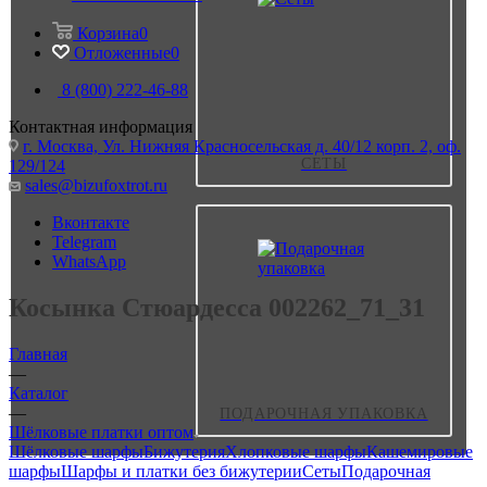
Корзина
0
Отложенные
0
8 (800) 222-46-88
Контактная информация
г. Москва, Ул. Нижняя Красносельская д. 40/12 корп. 2, оф.
СЕТЫ
129/124
sales@bizufoxtrot.ru
Вконтакте
Telegram
WhatsApp
Косынка Стюардесса 002262_71_31
Главная
—
Каталог
—
ПОДАРОЧНАЯ УПАКОВКА
Шёлковые платки оптом
Шёлковые шарфы
Бижутерия
Хлопковые шарфы
Кашемировые
шарфы
Шарфы и платки без бижутерии
Сеты
Подарочная