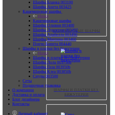
Шарфы Бланка 003100
Шарфы Анета 003425
Кашемировые шарфы
Назад
Кашемировые шарфы
Шарфы Оливия 003400
Шарфы Лукреция 003492
КАШЕМИРОВЫЕ ШАРФЫ
Шарфы Арабелла 003490
Шарфы Мартина 003460
Пончо Бонита 004440
Шарфы и платки без бижутерии
Назад
Шарфы и платки без бижутерии
Шарфы Лола 003750b
Шарфы Гиза 003950b
Шарфы Клеа 003850b
Снуды 003500
Сеты
Подарочная упаковка
О компании
ШАРФЫ И ПЛАТКИ БЕЗ 
Доставка и оплата
БИЖУТЕРИИ
Блог дизайнера
Контакты
Личный кабинет