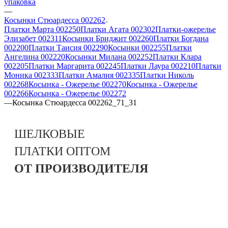
упаковка
—
Косынки Стюардесса 002262
Платки Марта 002250
Платки Агата 002302
Платки-ожерелье
Элизабет 002311
Косынки Бриджит 002260
Платки Богдана
002200
Платки Таисия 002290
Косынки 002255
Платки
Ангелина 002220
Косынки Милана 002252
Платки Клара
002205
Платки Маргарита 002245
Платки Лаура 002210
Платки
Моника 002333
Платки Амалия 002335
Платки Николь
002268
Косынка - Ожерелье 002270
Косынка - Ожерелье
002266
Косынка - Ожерелье 002272
—
Косынка Стюардесса 002262_71_31
ШЕЛКОВЫЕ
ПЛАТКИ
ОПТОМ
ОТ ПРОИЗВОДИТЕЛЯ