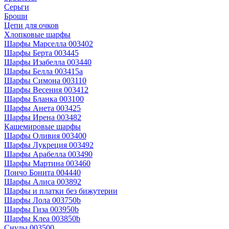
Серьги
Броши
Цепи для очков
Хлопковые шарфы
Шарфы Марселла 003402
Шарфы Берта 003445
Шарфы Изабелла 003440
Шарфы Белла 003415a
Шарфы Симона 003110
Шарфы Весения 003412
Шарфы Бланка 003100
Шарфы Анета 003425
Шарфы Ирена 003482
Кашемировые шарфы
Шарфы Оливия 003400
Шарфы Лукреция 003492
Шарфы Арабелла 003490
Шарфы Мартина 003460
Пончо Бонита 004440
Шарфы Алиса 003892
Шарфы и платки без бижутерии
Шарфы Лола 003750b
Шарфы Гиза 003950b
Шарфы Клеа 003850b
Снуды 003500