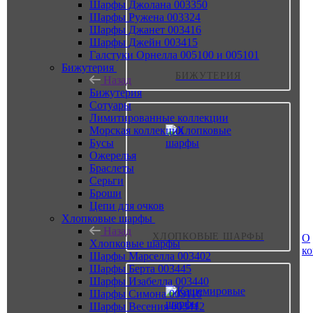
Шарфы Джолана 003350
Шарфы Ружена 003324
Шарфы Джанет 003416
Шарфы Джейн 003415
Галстуки Орнелла 005100 и 005101
Бижутерия
БИЖУТЕРИЯ
Назад
Бижутерия
Сотуары
Лимитированные коллекции
Морская коллекция
Бусы
Ожерелья
Браслеты
Серьги
Броши
Цепи для очков
Хлопковые шарфы
Назад
ХЛОПКОВЫЕ ШАРФЫ
О
Хлопковые шарфы
к
Шарфы Марселла 003402
Шарфы Берта 003445
Шарфы Изабелла 003440
Шарфы Симона 003110
Шарфы Весения 003412