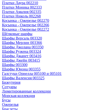
Платки Лаура 002210
Платки Моника 002333
Платки Амалия 002335
Платки Николь 002268
Косынка - Ожерелье 002270
Косынка - Ожерелье 002266
Косынка - Ожерелье 002272
Шёлковые шарфы
Шарфы Версаль 003320
Шарфы Мерлин 003366
Шарфы Джолана 003350
Шарфы Ружена 003324
Шарфы Джанет 003416
Шарфы Джейн 003415
Шарфы 003300
Шарфы Юнона 003355
Галстуки Орнелла 005100 и 005101
Шарфы Валенсия 003325
Бижутерия
Сотуары
Лимитированные коллекции
Морская коллекция
Бусы
Ожерелья
Браслеты