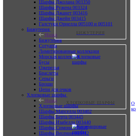
Шарфы Джолана 003350
Шарфы Ружена 003324
Шарфы Джанет 003416
Шарфы Джейн 003415
Галстуки Орнелла 005100 и 005101
Бижутерия
БИЖУТЕРИЯ
Назад
Бижутерия
Сотуары
Лимитированные коллекции
Морская коллекция
Бусы
Ожерелья
Браслеты
Серьги
Броши
Цепи для очков
Хлопковые шарфы
Назад
ХЛОПКОВЫЕ ШАРФЫ
О
Хлопковые шарфы
к
Шарфы Марселла 003402
Шарфы Берта 003445
Шарфы Изабелла 003440
Шарфы Симона 003110
Шарфы Весения 003412