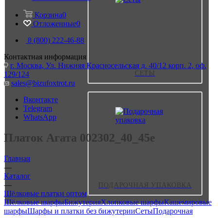
Корзина
0
Отложенные
0
8 (800) 222-46-88
Контактная информация
г. Москва, Ул. Нижняя Красносельская д. 40/12 корп. 2, оф.
СЕТЫ
129/124
sales@bizufoxtrot.ru
Вконтакте
Telegram
WhatsApp
Платок Агата 002302_40_45e
Главная
—
Каталог
—
ПОДАРОЧНАЯ УПАКОВКА
Шёлковые платки оптом
Шёлковые шарфы
Бижутерия
Хлопковые шарфы
Кашемировые
шарфы
Шарфы и платки без бижутерии
Сеты
Подарочная