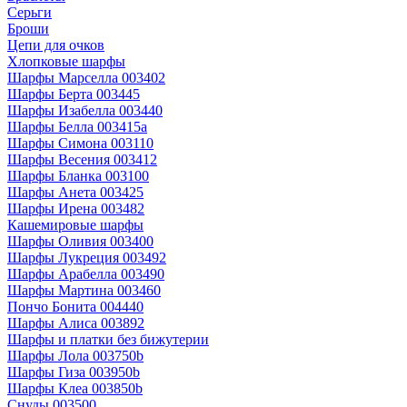
Серьги
Броши
Цепи для очков
Хлопковые шарфы
Шарфы Марселла 003402
Шарфы Берта 003445
Шарфы Изабелла 003440
Шарфы Белла 003415a
Шарфы Симона 003110
Шарфы Весения 003412
Шарфы Бланка 003100
Шарфы Анета 003425
Шарфы Ирена 003482
Кашемировые шарфы
Шарфы Оливия 003400
Шарфы Лукреция 003492
Шарфы Арабелла 003490
Шарфы Мартина 003460
Пончо Бонита 004440
Шарфы Алиса 003892
Шарфы и платки без бижутерии
Шарфы Лола 003750b
Шарфы Гиза 003950b
Шарфы Клеа 003850b
Снуды 003500