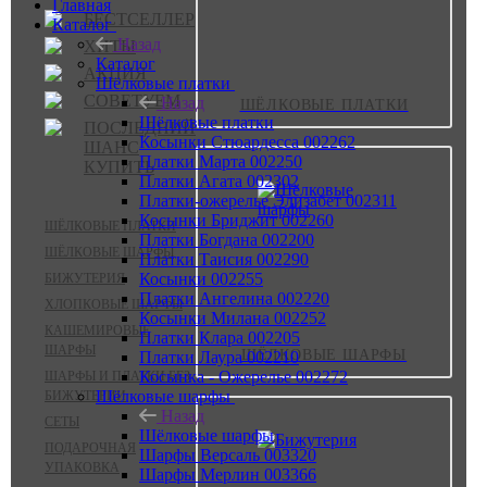
Главная
БЕСТСЕЛЛЕР
Каталог
Назад
ХИТЫ
Каталог
АКЦИЯ
Шёлковые платки
СОВЕТУЕМ
Назад
ШЁЛКОВЫЕ ПЛАТКИ
Шёлковые платки
ПОСЛЕДНИЙ
Косынки Стюардесса 002262
ШАНС
Платки Марта 002250
КУПИТЬ
Платки Агата 002302
Платки-ожерелье Элизабет 002311
Косынки Бриджит 002260
ШЁЛКОВЫЕ ПЛАТКИ
Платки Богдана 002200
ШЁЛКОВЫЕ ШАРФЫ
Платки Таисия 002290
Косынки 002255
БИЖУТЕРИЯ
Платки Ангелина 002220
ХЛОПКОВЫЕ ШАРФЫ
Косынки Милана 002252
КАШЕМИРОВЫЕ
Платки Клара 002205
ШАРФЫ
ШЁЛКОВЫЕ ШАРФЫ
Платки Лаура 002210
Косынка - Ожерелье 002272
ШАРФЫ И ПЛАТКИ БЕЗ
Шёлковые шарфы
БИЖУТЕРИИ
Назад
СЕТЫ
Шёлковые шарфы
ПОДАРОЧНАЯ
Шарфы Версаль 003320
УПАКОВКА
Шарфы Мерлин 003366