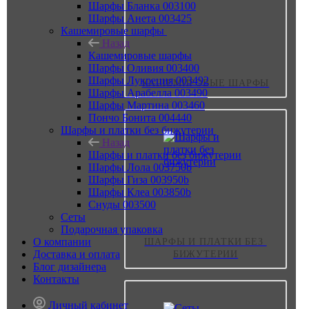
Шарфы Бланка 003100
Шарфы Анета 003425
Кашемировые шарфы
Назад
Кашемировые шарфы
Шарфы Оливия 003400
Шарфы Лукреция 003492
КАШЕМИРОВЫЕ ШАРФЫ
Шарфы Арабелла 003490
Шарфы Мартина 003460
Пончо Бонита 004440
Шарфы и платки без бижутерии
Назад
Шарфы и платки без бижутерии
Шарфы Лола 003750b
Шарфы Гиза 003950b
Шарфы Клеа 003850b
Снуды 003500
Сеты
Подарочная упаковка
О компании
ШАРФЫ И ПЛАТКИ БЕЗ 
Доставка и оплата
БИЖУТЕРИИ
Блог дизайнера
Контакты
Личный кабинет