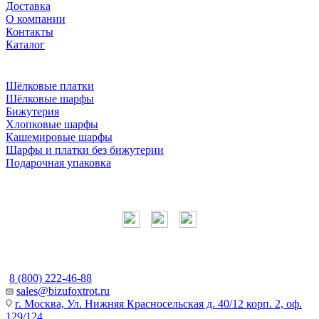
Доставка
О компании
Контакты
Каталог
Шёлковые платки
Шёлковые шарфы
Бижутерия
Хлопковые шарфы
Кашемировые шарфы
Шарфы и платки без бижутерии
Подарочная упаковка
Мы в соцсетях
Наши контакты
8 (800) 222-46-88
sales@bizufoxtrot.ru
г. Москва, Ул. Нижняя Красносельская д. 40/12 корп. 2, оф.
129/124