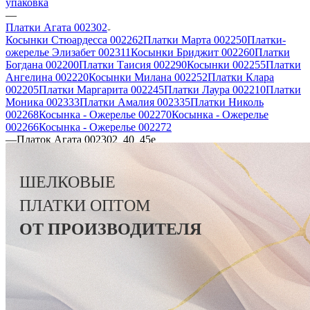
упаковка
—
Платки Агата 002302
Косынки Стюардесса 002262
Платки Марта 002250
Платки-
ожерелье Элизабет 002311
Косынки Бриджит 002260
Платки
Богдана 002200
Платки Таисия 002290
Косынки 002255
Платки
Ангелина 002220
Косынки Милана 002252
Платки Клара
002205
Платки Маргарита 002245
Платки Лаура 002210
Платки
Моника 002333
Платки Амалия 002335
Платки Николь
002268
Косынка - Ожерелье 002270
Косынка - Ожерелье
002266
Косынка - Ожерелье 002272
—
Платок Агата 002302_40_45e
ШЕЛКОВЫЕ
ПЛАТКИ
ОПТОМ
ОТ ПРОИЗВОДИТЕЛЯ