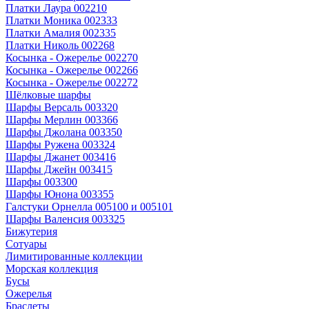
Платки Лаура 002210
Платки Моника 002333
Платки Амалия 002335
Платки Николь 002268
Косынка - Ожерелье 002270
Косынка - Ожерелье 002266
Косынка - Ожерелье 002272
Шёлковые шарфы
Шарфы Версаль 003320
Шарфы Мерлин 003366
Шарфы Джолана 003350
Шарфы Ружена 003324
Шарфы Джанет 003416
Шарфы Джейн 003415
Шарфы 003300
Шарфы Юнона 003355
Галстуки Орнелла 005100 и 005101
Шарфы Валенсия 003325
Бижутерия
Сотуары
Лимитированные коллекции
Морская коллекция
Бусы
Ожерелья
Браслеты