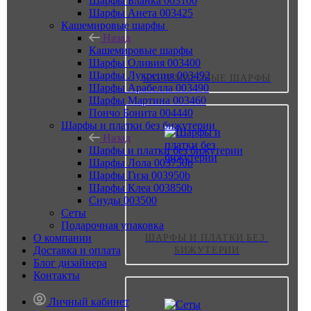
Шарфы Бланка 003100
Шарфы Анета 003425
Кашемировые шарфы
Назад
Кашемировые шарфы
Шарфы Оливия 003400
Шарфы Лукреция 003492
КАШЕМИРОВЫЕ ШАРФЫ
Шарфы Арабелла 003490
Шарфы Мартина 003460
Пончо Бонита 004440
Шарфы и платки без бижутерии
Назад
Шарфы и платки без бижутерии
Шарфы Лола 003750b
Шарфы Гиза 003950b
Шарфы Клеа 003850b
Снуды 003500
Сеты
Подарочная упаковка
О компании
ШАРФЫ И ПЛАТКИ БЕЗ 
Доставка и оплата
БИЖУТЕРИИ
Блог дизайнера
Контакты
Личный кабинет