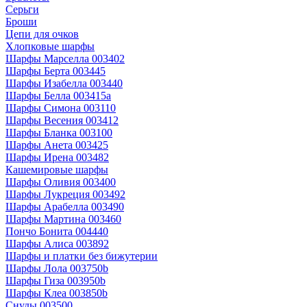
Серьги
Броши
Цепи для очков
Хлопковые шарфы
Шарфы Марселла 003402
Шарфы Берта 003445
Шарфы Изабелла 003440
Шарфы Белла 003415a
Шарфы Симона 003110
Шарфы Весения 003412
Шарфы Бланка 003100
Шарфы Анета 003425
Шарфы Ирена 003482
Кашемировые шарфы
Шарфы Оливия 003400
Шарфы Лукреция 003492
Шарфы Арабелла 003490
Шарфы Мартина 003460
Пончо Бонита 004440
Шарфы Алиса 003892
Шарфы и платки без бижутерии
Шарфы Лола 003750b
Шарфы Гиза 003950b
Шарфы Клеа 003850b
Снуды 003500