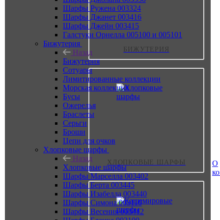
Шарфы Ружена 003324
Шарфы Джанет 003416
Шарфы Джейн 003415
Галстуки Орнелла 005100 и 005101
Бижутерия
БИЖУТЕРИЯ
Назад
Бижутерия
Сотуары
Лимитированные коллекции
Морская коллекция
Бусы
Ожерелья
Браслеты
Серьги
Броши
Цепи для очков
Хлопковые шарфы
Назад
ХЛОПКОВЫЕ ШАРФЫ
О
Хлопковые шарфы
к
Шарфы Марселла 003402
Шарфы Берта 003445
Шарфы Изабелла 003440
Шарфы Симона 003110
Шарфы Весения 003412