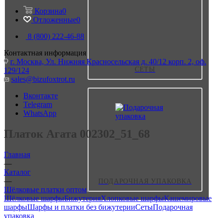
Корзина
0
Отложенные
0
8 (800) 222-46-88
Контактная информация
г. Москва, Ул. Нижняя Красносельская д. 40/12 корп. 2, оф.
СЕТЫ
129/124
sales@bizufoxtrot.ru
Вконтакте
Telegram
WhatsApp
Платок Агата 002302_51_68
Главная
—
Каталог
—
ПОДАРОЧНАЯ УПАКОВКА
Шёлковые платки оптом
Шёлковые шарфы
Бижутерия
Хлопковые шарфы
Кашемировые
шарфы
Шарфы и платки без бижутерии
Сеты
Подарочная
упаковка