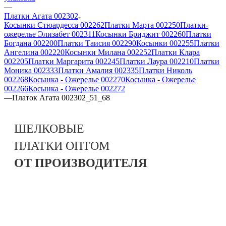
—
Платки Агата 002302
Косынки Стюардесса 002262
Платки Марта 002250
Платки-
ожерелье Элизабет 002311
Косынки Бриджит 002260
Платки
Богдана 002200
Платки Таисия 002290
Косынки 002255
Платки
Ангелина 002220
Косынки Милана 002252
Платки Клара
002205
Платки Маргарита 002245
Платки Лаура 002210
Платки
Моника 002333
Платки Амалия 002335
Платки Николь
002268
Косынка - Ожерелье 002270
Косынка - Ожерелье
002266
Косынка - Ожерелье 002272
—
Платок Агата 002302_51_68
ШЕЛКОВЫЕ
ПЛАТКИ
ОПТОМ
ОТ ПРОИЗВОДИТЕЛЯ