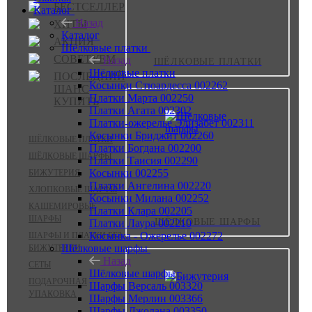
БЕСТСЕЛЛЕР
Каталог
Назад
ХИТЫ
Каталог
АКЦИЯ
Шёлковые платки
СОВЕТУЕМ
Назад
ШЁЛКОВЫЕ ПЛАТКИ
Шёлковые платки
ПОСЛЕДНИЙ
Косынки Стюардесса 002262
ШАНС
Платки Марта 002250
КУПИТЬ
Платки Агата 002302
Платки-ожерелье Элизабет 002311
Косынки Бриджит 002260
ШЁЛКОВЫЕ ПЛАТКИ
Платки Богдана 002200
ШЁЛКОВЫЕ ШАРФЫ
Платки Таисия 002290
Косынки 002255
БИЖУТЕРИЯ
Платки Ангелина 002220
ХЛОПКОВЫЕ ШАРФЫ
Косынки Милана 002252
КАШЕМИРОВЫЕ
Платки Клара 002205
ШАРФЫ
ШЁЛКОВЫЕ ШАРФЫ
Платки Лаура 002210
Косынка - Ожерелье 002272
ШАРФЫ И ПЛАТКИ БЕЗ
Шёлковые шарфы
БИЖУТЕРИИ
Назад
СЕТЫ
Шёлковые шарфы
ПОДАРОЧНАЯ
Шарфы Версаль 003320
УПАКОВКА
Шарфы Мерлин 003366
Шарфы Джолана 003350