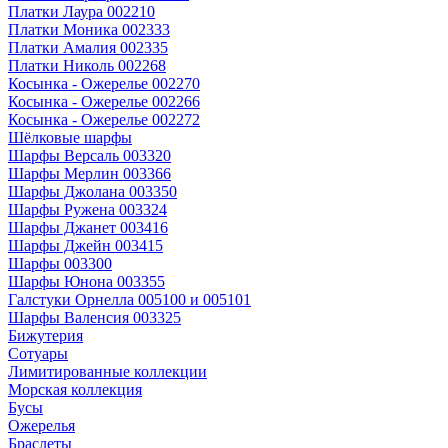
Платки Лаура 002210
Платки Моника 002333
Платки Амалия 002335
Платки Николь 002268
Косынка - Ожерелье 002270
Косынка - Ожерелье 002266
Косынка - Ожерелье 002272
Шёлковые шарфы
Шарфы Версаль 003320
Шарфы Мерлин 003366
Шарфы Джолана 003350
Шарфы Ружена 003324
Шарфы Джанет 003416
Шарфы Джейн 003415
Шарфы 003300
Шарфы Юнона 003355
Галстуки Орнелла 005100 и 005101
Шарфы Валенсия 003325
Бижутерия
Сотуары
Лимитированные коллекции
Морская коллекция
Бусы
Ожерелья
Браслеты