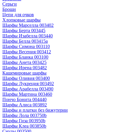
Серьги
Броши
Цепи для очков
Хлопковые шарфы
Шарфы Марселла 003402
Шарфы Берта 003445
Шарфы Изабелла 003440
Шарфы Белла 003415a
Шарфы Симона 003110
Шарфы Весения 003412
Шарфы Бланка 003100
Шарфы Анета 003425
Шарфы Ирена 003482
Кашемировые шарфы
Шарфы Оливия 003400
Шарфы Лукреция 003492
Шарфы Арабелла 003490
Шарфы Мартина 003460
Пончо Бонита 004440
Шарфы Алиса 003892
Шарфы и платки без бижутерии
Шарфы Лола 003750b
Шарфы Гиза 003950b
Шарфы Клеа 003850b
Снуды 003500