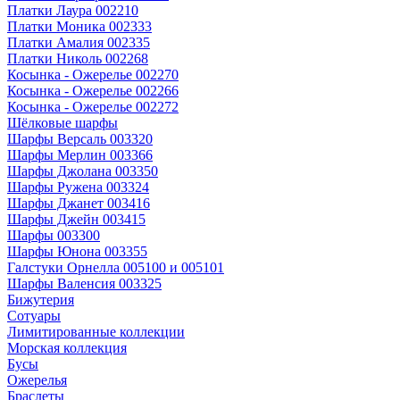
Платки Лаура 002210
Платки Моника 002333
Платки Амалия 002335
Платки Николь 002268
Косынка - Ожерелье 002270
Косынка - Ожерелье 002266
Косынка - Ожерелье 002272
Шёлковые шарфы
Шарфы Версаль 003320
Шарфы Мерлин 003366
Шарфы Джолана 003350
Шарфы Ружена 003324
Шарфы Джанет 003416
Шарфы Джейн 003415
Шарфы 003300
Шарфы Юнона 003355
Галстуки Орнелла 005100 и 005101
Шарфы Валенсия 003325
Бижутерия
Сотуары
Лимитированные коллекции
Морская коллекция
Бусы
Ожерелья
Браслеты