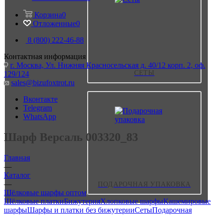
Корзина
0
Отложенные
0
8 (800) 222-46-88
Контактная информация
г. Москва, Ул. Нижняя Красносельская д. 40/12 корп. 2, оф.
СЕТЫ
129/124
sales@bizufoxtrot.ru
Вконтакте
Telegram
WhatsApp
Шарф Версаль 003320_83
Главная
—
Каталог
—
ПОДАРОЧНАЯ УПАКОВКА
Шёлковые шарфы оптом
Шёлковые платки
Бижутерия
Хлопковые шарфы
Кашемировые
шарфы
Шарфы и платки без бижутерии
Сеты
Подарочная