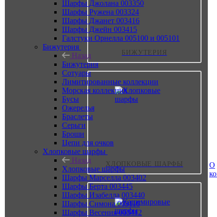
Шарфы Джолана 003350
Шарфы Ружена 003324
Шарфы Джанет 003416
Шарфы Джейн 003415
Галстуки Орнелла 005100 и 005101
Бижутерия
БИЖУТЕРИЯ
Назад
Бижутерия
Сотуары
Лимитированные коллекции
Морская коллекция
Бусы
Ожерелья
Браслеты
Серьги
Броши
Цепи для очков
Хлопковые шарфы
Назад
ХЛОПКОВЫЕ ШАРФЫ
О
Хлопковые шарфы
к
Шарфы Марселла 003402
Шарфы Берта 003445
Шарфы Изабелла 003440
Шарфы Симона 003110
Шарфы Весения 003412