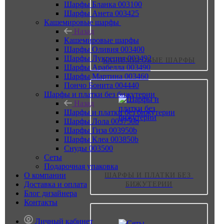
Шарфы Бланка 003100
Шарфы Анета 003425
Кашемировые шарфы
Назад
Кашемировые шарфы
Шарфы Оливия 003400
Шарфы Лукреция 003492
КАШЕМИРОВЫЕ ШАРФЫ
Шарфы Арабелла 003490
Шарфы Мартина 003460
Пончо Бонита 004440
Шарфы и платки без бижутерии
Назад
Шарфы и платки без бижутерии
Шарфы Лола 003750b
Шарфы Гиза 003950b
Шарфы Клеа 003850b
Снуды 003500
Сеты
Подарочная упаковка
О компании
ШАРФЫ И ПЛАТКИ БЕЗ 
Доставка и оплата
БИЖУТЕРИИ
Блог дизайнера
Контакты
Личный кабинет