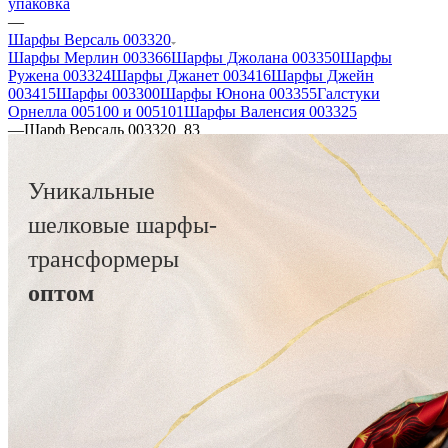
упаковка
—
Шарфы Версаль 003320
Шарфы Мерлин 003366
Шарфы Джолана 003350
Шарфы
Ружена 003324
Шарфы Джанет 003416
Шарфы Джейн
003415
Шарфы 003300
Шарфы Юнона 003355
Галстуки
Орнелла 005100 и 005101
Шарфы Валенсия 003325
—
Шарф Версаль 003320_83
Уникальные
шелковые шарфы-
трансформеры
оптом