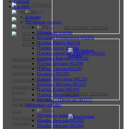
Главная
БЕСТСЕЛЛЕР
Каталог
Назад
ХИТЫ
Каталог
АКЦИЯ
Шёлковые платки
СОВЕТУЕМ
Назад
ШЁЛКОВЫЕ ПЛАТКИ
Шёлковые платки
ПОСЛЕДНИЙ
Косынки Стюардесса 002262
ШАНС
Платки Марта 002250
КУПИТЬ
Платки Агата 002302
Платки-ожерелье Элизабет 002311
Косынки Бриджит 002260
ШЁЛКОВЫЕ ПЛАТКИ
Платки Богдана 002200
ШЁЛКОВЫЕ ШАРФЫ
Платки Таисия 002290
Косынки 002255
БИЖУТЕРИЯ
Платки Ангелина 002220
ХЛОПКОВЫЕ ШАРФЫ
Косынки Милана 002252
КАШЕМИРОВЫЕ
Платки Клара 002205
ШАРФЫ
ШЁЛКОВЫЕ ШАРФЫ
Платки Лаура 002210
Косынка - Ожерелье 002272
ШАРФЫ И ПЛАТКИ БЕЗ
Шёлковые шарфы
БИЖУТЕРИИ
Назад
СЕТЫ
Шёлковые шарфы
ПОДАРОЧНАЯ
Шарфы Версаль 003320
УПАКОВКА
Шарфы Мерлин 003366